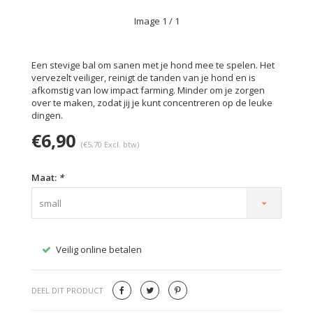
Image
1
/ 1
Een stevige bal om sanen met je hond mee te spelen. Het
vervezelt veiliger, reinigt de tanden van je hond en is
afkomstig van low impact farming. Minder om je zorgen
over te maken, zodat jij je kunt concentreren op de leuke
dingen.
€6,90
(€5,70 Excl. btw)
Maat:
*
small
Veilig online betalen
Gratis
DEEL DIT PRODUCT