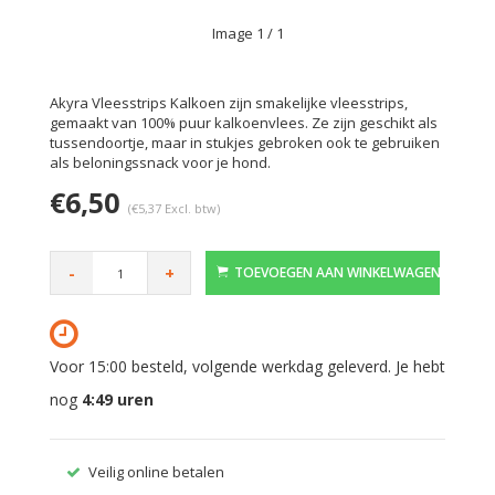
Image
1
/ 1
Akyra Vleesstrips Kalkoen zijn smakelijke vleesstrips,
gemaakt van 100% puur kalkoenvlees. Ze zijn geschikt als
tussendoortje, maar in stukjes gebroken ook te gebruiken
als beloningssnack voor je hond.
€6,50
(€5,37 Excl. btw)
-
+
TOEVOEGEN AAN WINKELWAGEN
Voor 15:00 besteld, volgende werkdag geleverd. Je hebt
nog
4:49
uren
Veilig online betalen
Gratis