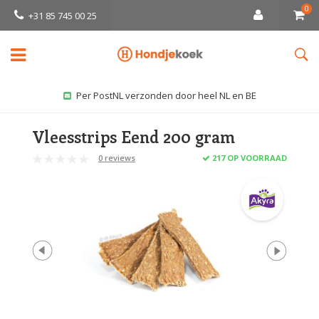
0
+31 85 745 00 25
Per PostNL verzonden door heel NL en BE
Vleesstrips Eend 200 gram
0 reviews
217 OP VOORRAAD