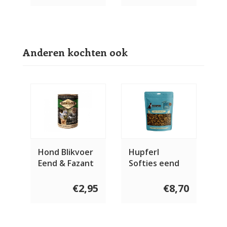
Anderen kochten ook
Hond Blikvoer
Hupferl
Eend & Fazant
Softies eend
400 gram
150 gram
€2,95
€8,70