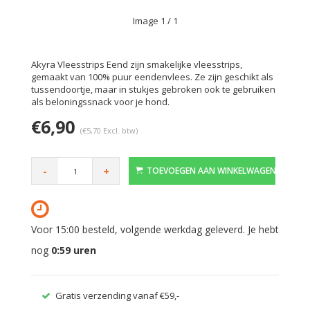
Image
1
/ 1
Akyra Vleesstrips Eend zijn smakelijke vleesstrips,
gemaakt van 100% puur eendenvlees. Ze zijn geschikt als
tussendoortje, maar in stukjes gebroken ook te gebruiken
als beloningssnack voor je hond.
€6,90
(€5,70 Excl. btw)
-
+
TOEVOEGEN AAN WINKELWAGEN
Voor 15:00 besteld, volgende werkdag geleverd. Je hebt
nog
0:59
uren
Gratis verzending vanaf €59,-
Veilig