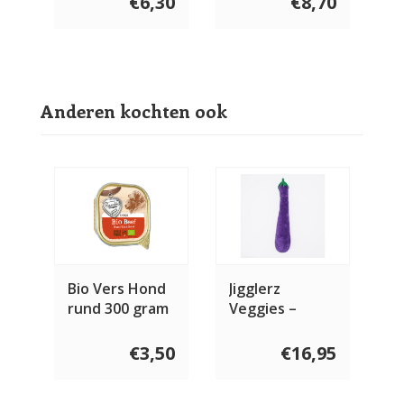
€6,30
€8,70
Anderen kochten ook
Bio Vers Hond
Jigglerz
rund 300 gram
Veggies –
Eggplant
€3,50
€16,95