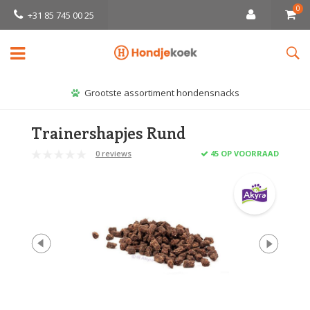
0
+31 85 745 00 25
Grootste assortiment hondensnacks
Trainershapjes Rund
0 reviews
45 OP VOORRAAD