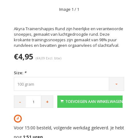
Image
1
/ 1
Akyra Trainershapjes Rund zijn heerlijke en verantwoorde
snoepjes, gemaakt van luchtgedroogde rund. Deze
krokante trainingssnoepjes zijn gemaakt van 98% puur
rundvlees en bevatten geen orgaanvlees of slachtafval.
€4,95
(€4,09 Excl. btw)
Size:
*
100 gram
-
+
TOEVOEGEN AAN WINKELWAGEN
Voor 15:00 besteld, volgende werkdag geleverd. Je hebt
nog
1:51
uren