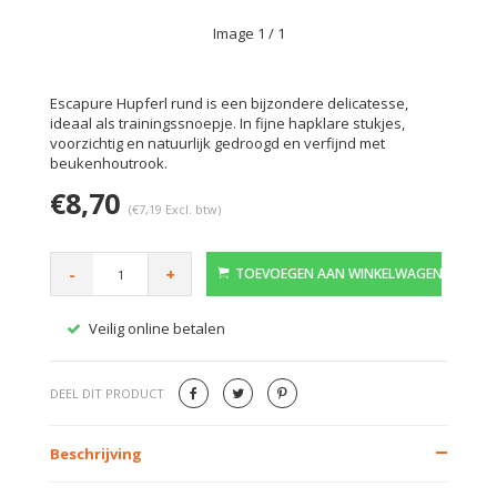
Image
1
/ 1
Escapure Hupferl rund is een bijzondere delicatesse,
ideaal als trainingssnoepje. In fijne hapklare stukjes,
voorzichtig en natuurlijk gedroogd en verfijnd met
beukenhoutrook.
€8,70
(€7,19 Excl. btw)
-
+
TOEVOEGEN AAN WINKELWAGEN
Veilig online betalen
Gratis
DEEL DIT PRODUCT
Beschrijving