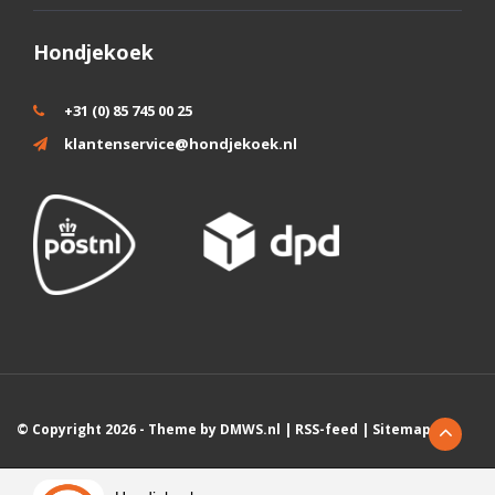
Hondjekoek
+31 (0) 85 745 00 25
klantenservice@hondjekoek.nl
© Copyright 2026 - Theme by
DMWS.nl
|
RSS-feed
|
Sitemap
Wij slaan cookies op om onze website te verbeteren. Is dat akkoord?