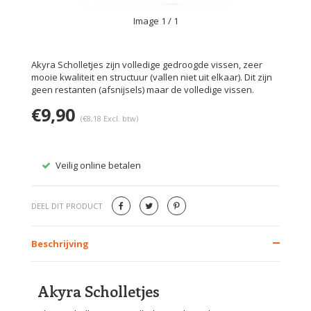
Image
1
/ 1
Akyra Scholletjes zijn volledige gedroogde vissen, zeer
mooie kwaliteit en structuur (vallen niet uit elkaar). Dit zijn
geen restanten (afsnijsels) maar de volledige vissen.
€9,90
(€8,18 Excl. btw)
Veilig online betalen
Gratis
DEEL DIT PRODUCT
Beschrijving
Akyra Scholletjes