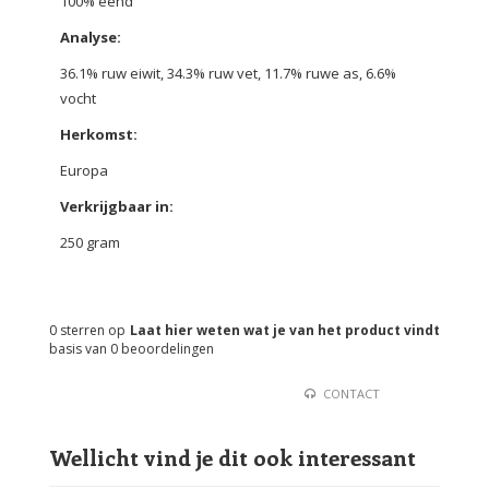
100% eend
Analyse:
36.1% ruw eiwit, 34.3% ruw vet, 11.7% ruwe as, 6.6%
vocht
Herkomst:
Europa
Verkrijgbaar in:
250 gram
0
sterren op
Laat hier weten wat je van het product vindt
basis van
0
beoordelingen
CONTACT
Wellicht vind je dit ook interessant