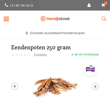
0
+31 85 745 00 25
Grootste assortiment hondensnacks
Eendenpoten 250 gram
0 reviews
65 OP VOORRAAD