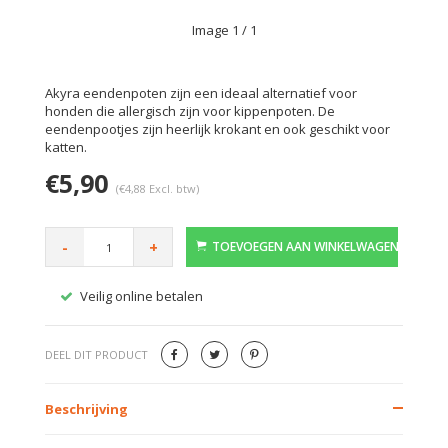
Image
1
/ 1
Akyra eendenpoten zijn een ideaal alternatief voor
honden die allergisch zijn voor kippenpoten. De
eendenpootjes zijn heerlijk krokant en ook geschikt voor
katten.
€5,90
(€4,88 Excl. btw)
-
+
TOEVOEGEN AAN WINKELWAGEN
Veilig online betalen
Gratis
DEEL DIT PRODUCT
Beschrijving