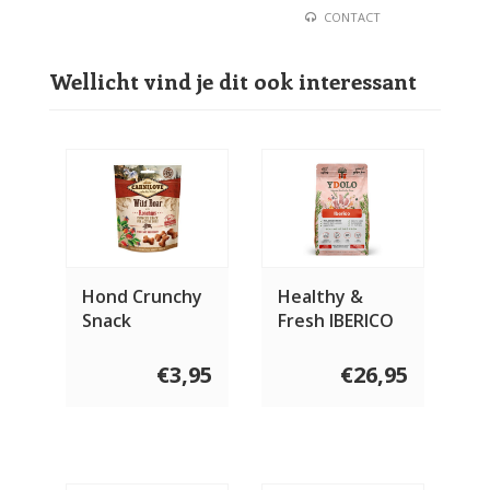
CONTACT
Wellicht vind je dit ook interessant
Hond Crunchy
Healthy &
Snack
Fresh IBERICO
Everzwijn met
| Monoprotein
Rozenbottel
€3,95
€26,95
200 gram