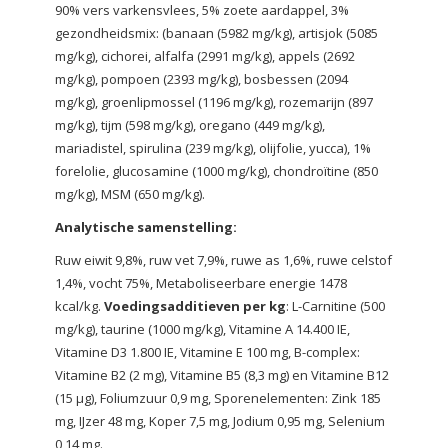
90% vers varkensvlees, 5% zoete aardappel, 3%
gezondheidsmix: (banaan (5982 mg/kg), artisjok (5085
mg/kg), cichorei, alfalfa (2991 mg/kg), appels (2692
mg/kg), pompoen (2393 mg/kg), bosbessen (2094
mg/kg), groenlipmossel (1196 mg/kg), rozemarijn (897
mg/kg), tijm (598 mg/kg), oregano (449 mg/kg),
mariadistel, spirulina (239 mg/kg), olijfolie, yucca), 1%
forelolie, glucosamine (1000 mg/kg), chondroïtine (850
mg/kg), MSM (650 mg/kg).
Analytische samenstelling:
Ruw eiwit 9,8%, ruw vet 7,9%, ruwe as 1,6%, ruwe celstof
1,4%, vocht 75%, Metaboliseerbare energie 1478
kcal/kg.
Voedingsadditieven per kg
: L-Carnitine (500
mg/kg), taurine (1000 mg/kg), Vitamine A 14.400 IE,
Vitamine D3 1.800 IE, Vitamine E 100 mg, B-complex:
Vitamine B2 (2 mg), Vitamine B5 (8,3 mg) en Vitamine B12
(15 µg), Foliumzuur 0,9 mg, Sporenelementen: Zink 185
mg, IJzer 48 mg, Koper 7,5 mg, Jodium 0,95 mg, Selenium
0,14 mg.