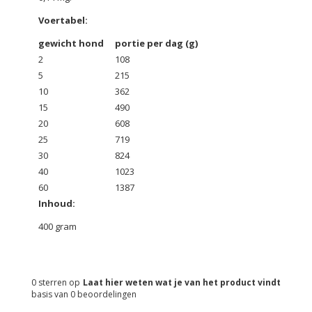
Voertabel:
gewicht hond
portie per dag (g)
2
108
5
215
10
362
15
490
20
608
25
719
30
824
40
1023
60
1387
Inhoud:
400 gram
0
sterren op
Laat hier weten wat je van het product vindt
basis van
0
beoordelingen