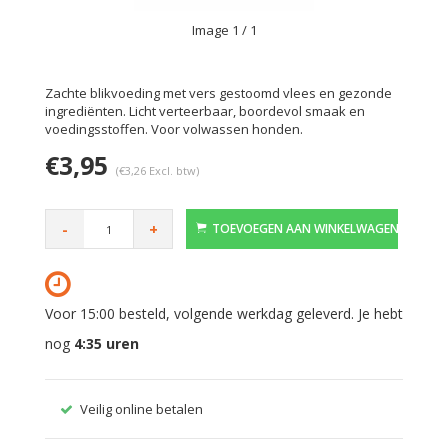
Image
1
/ 1
Zachte blikvoeding met vers gestoomd vlees en gezonde
ingrediënten. Licht verteerbaar, boordevol smaak en
voedingsstoffen. Voor volwassen honden.
€3,95
(€3,26 Excl. btw)
-
+
TOEVOEGEN AAN WINKELWAGEN
Voor 15:00 besteld, volgende werkdag geleverd. Je hebt
nog
4:35
uren
Veilig online betalen
Gratis