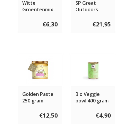
Witte
SP Great
Groentenmix
Outdoors
met Kruiden
Ebowl Slow
Feeder
€6,30
€21,95
Golden Paste
Bio Veggie
250 gram
bowl 400 gram
€12,50
€4,90