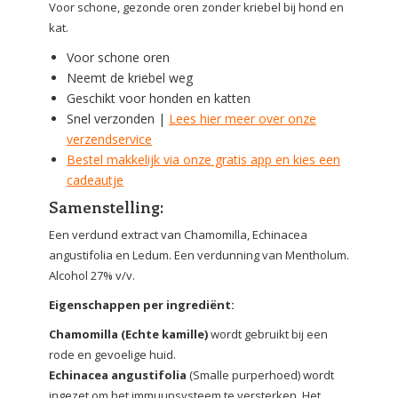
Voor schone, gezonde oren zonder kriebel bij hond en
kat.
Voor schone oren
Neemt de kriebel weg
Geschikt voor honden en katten
Snel verzonden |
Lees hier meer over onze
verzendservice
Bestel makkelijk via onze gratis app en kies een
cadeautje
Samenstelling:
Een verdund extract van Chamomilla, Echinacea
angustifolia en Ledum. Een verdunning van Mentholum.
Alcohol 27% v/v.
Eigenschappen per ingrediënt:
Chamomilla (Echte kamille)
wordt gebruikt bij een
rode en gevoelige huid.
Echinacea angustifolia
(Smalle purperhoed) wordt
ingezet om het immuunsysteem te versterken. Het