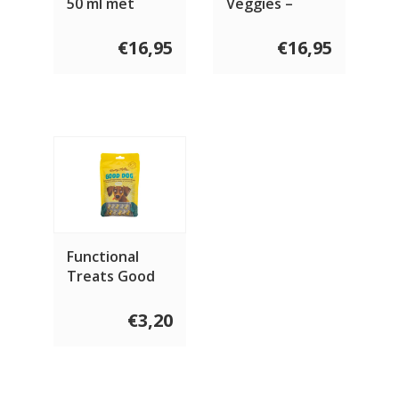
50 ml met
Veggies –
colloïdaal zilver
Banana
€16,95
€16,95
Functional
Treats Good
Dog 100 gram
€3,20