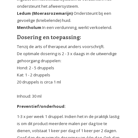
ondersteunt het afweersysteem.
Ledum (Moerasrozemarijn)
Ondersteunt bij een
gevoelige (kriebelende) huid.
Mentholum
In een verdunning, werkt verkoelend.
Dosering en toepassing:
Tenzij de arts of therapeut anders voorschrijft.
De optimale dosering is 2 - 3 x daags in de uitwendige
gehoorgang druppelen:
Hond: 2 - 5 druppels
Kat: 1 - 2 druppels
20 druppels is circa 1 ml
Inhoud: 30 ml
Preventief/onderhoud:
1-3 x per week 1 druppel. Indien het in de praktijk lastig
is om dit product meerdere malen per dag toe te
dienen, volstaat 1 keer per dag of 1 keer per 2 dagen.
Geef dan de maximale dosering van één dag. Ook dan