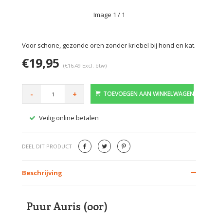
Image
1
/ 1
Voor schone, gezonde oren zonder kriebel bij hond en kat.
€19,95
(€16,49 Excl. btw)
-
+
TOEVOEGEN AAN WINKELWAGEN
Veilig online betalen
Gratis
DEEL DIT PRODUCT
Beschrijving
Puur Auris (oor)