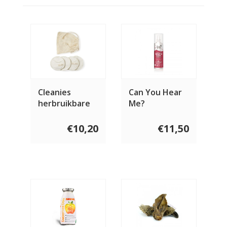
Cleanies
Can You Hear
herbruikbare
Me?
reinigingspads
oorreiniger
4 stuks
250 ml
€10,20
€11,50