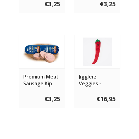
gram
gram
€3,25
€3,25
Premium Meat
Jigglerz
Sausage Kip
Veggies -
800 gram
Pepper
€3,25
€16,95