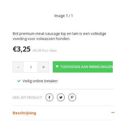
Image
1
/ 1
Brit premium meat sausage kip en lam is een volledige
voeding voor volwassen honden.
€3,25
(€2,69 Excl. btw)
-
+
TOEVOEGEN AAN WINKELWAGEN
Veilig online betalen
Gratis
DEEL DIT PRODUCT
Beschrijving