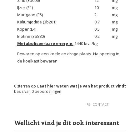
Zink (3b606)
12
mg
IJzer (E1)
10
mg
Mangaan (E5)
2
mg
Kaliumjodide (3b201)
0,7
mg
Koper (E4)
0,5
mg
Biotine (3a880)
0,2
mg
Metaboliseerbare energie:
1440 kcal/kg
Bewaren op een koele en droge plaats. Na opening in
de koelkast bewaren.
0
sterren op
Laat hier weten wat je van het product vindt
basis van
0
beoordelingen
CONTACT
Wellicht vind je dit ook interessant