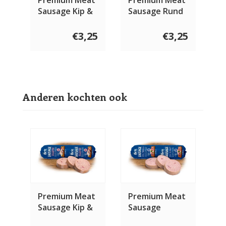
Sausage Kip &
Sausage Rund
Hert 800 gram
& Vis Sport 800
gram
€3,25
€3,25
Anderen kochten ook
Premium Meat
Premium Meat
Sausage Kip &
Sausage
Witvis 800
Kalkoen 800