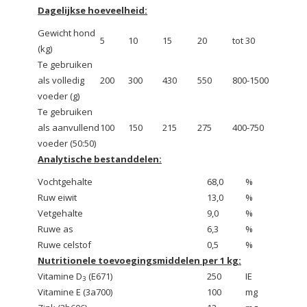
Dagelijkse hoeveelheid:
Gewicht hond
5
10
15
20
tot 30
(kg)
Te gebruiken
als volledig
200
300
430
550
800-1500
voeder (g)
Te gebruiken
als aanvullend
100
150
215
275
400-750
voeder (50:50)
Analytische bestanddelen:
Vochtgehalte
68,0
%
Ruw eiwit
13,0
%
Vetgehalte
9,0
%
Ruwe as
6,3
%
Ruwe celstof
0,5
%
Nutritionele toevoegingsmiddelen per 1 kg:
Vitamine D
(E671)
250
IE
3
Vitamine E (3a700)
100
mg