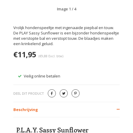
Image
1
/ 4
Vrolijk hondenspeeltje met ingenaaide piepbal en touw.
De PLAY Sassy Sunflower is een bijzonder hondenspeeltje
met verstopte bal en verstopt touw. De blaadjes maken
een krinkelend geluid.
€11,95
(€9,88 Excl. btw)
Veilig online betalen
Gratis
DEEL DIT PRODUCT
Beschrijving
P.L.A.Y. Sassy Sunflower