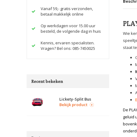
Beschr
Vanaf 59,- gratis verzonden,
betaal makkelijk online
PLAY
Op werkdagen voor 15.00 uur
besteld, de volgende dag in huis
Wie ken
speeltj
Kennis, ervaren specialisten.
staat te
Vragen? Bel ons: 085-7450025
Recent bekeken
A
Lickety-Split Bus
Bekijk product
De PLAY
geluid 
bovenka
onderd