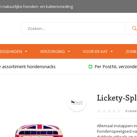
an natuurlijke honden- en kattenvoeding
DIGDHEDEN
VERZORGING
VOOR DE KAT
ZOME
e assortiment hondensnacks
Per PostNL verzonde
Lickety-Spl
0 revi
Allemaal instappen in
hondenspeelgoed van 
dubbele stiksels en e