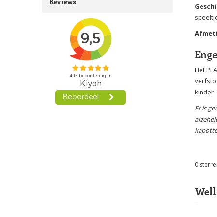
Reviews
Geschi
speeltje
Afmet
Enge
Het PLA
verfsto
kinder-
Er is g
algehel
kapotte
0
sterre
Well