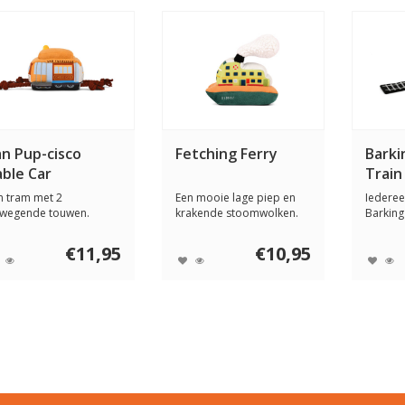
an Pup-cisco
Fetching Ferry
Barki
able Car
Train
n tram met 2
Een mooie lage piep en
Iederee
wegende touwen.
krakende stoomwolken.
Barking
weldig leuk
De PLAY Fetchin...
vertrekk
ndenspeelgo...
€11,95
€10,95