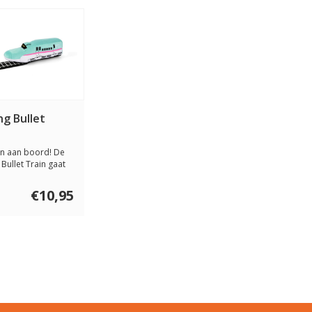
ng Bullet
n aan boord! De
 Bullet Train gaat
en....
€10,95