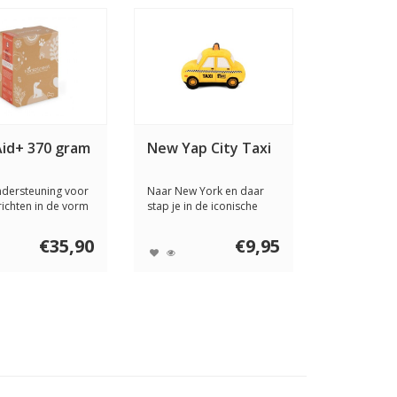
Aid+ 370 gram
New Yap City Taxi
ndersteuning voor
Naar New York en daar
ichten in de vorm
stap je in de iconische
kel...
Yellow Cab om ...
€35,90
€9,95