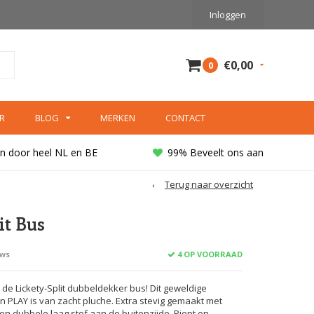
Inloggen
€0,00
0
R
BLOG
MERKEN
CONTACT
n door heel NL en BE
99% Beveelt ons aan
Terug naar overzicht
it Bus
4 OP VOORRAAD
ews
 de Lickety-Split dubbeldekker bus! Dit geweldige
PLAY is van zacht pluche. Extra stevig gemaakt met
en dubbele laag stof aan de buitenzijde. Piept en