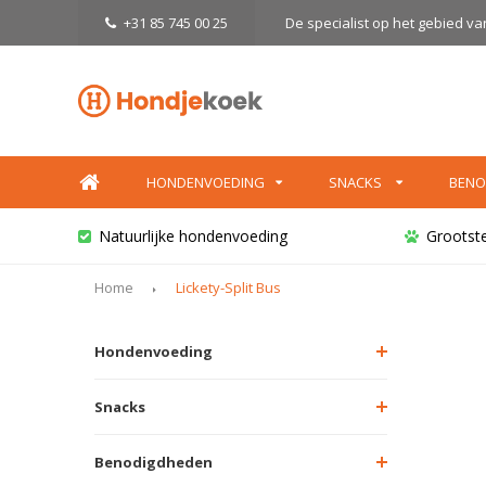
+31 85 745 00 25
De specialist op het gebied v
HONDENVOEDING
SNACKS
BENO
Natuurlijke hondenvoeding
Grootst
Home
Lickety-Split Bus
Hondenvoeding
Snacks
Benodigdheden