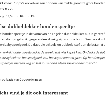
kt voor:
Puppy's en volwassen honden van middelgroot tot grote hondenr
 te groot.
ing:
18,5 cm x 10 cm x 13 cm
lse dubbeldekker hondenspeeltje
Y hondenspeeltje in de vorm van de Engelse dubbeldekker bus is gecertific
ffen die zijn gebruikt gegarandeerd veilig zijn voor de hond. Daarnaast v
 en babyspeelgoed. De dubbele stiksels en dubbele stof aan de buitenzi
een enkel hondenspeelgoed in de wereld wat niet kapot kan. Ondanks de dubb
e stevigheid van het speelgoed, zou het kapot kunnen gaan. Op hondenspeel
 speeltjes meteen weg en laat jouw hond alleen spelen onder toezicht.
n op basis van
0
beoordelingen
icht vind je dit ook interessant