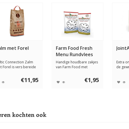
alm met Forel
Farm Food Fresh
Joint
Menu Rundvlees
ltic Connection Zalm
Handige houdbare zakjes
Extra o
t Forel is vers bereide
van Farm Food met
de gewr
 complete...
gestoomd vlees. Vo...
van sma
€11,95
€1,95
ren kochten ook