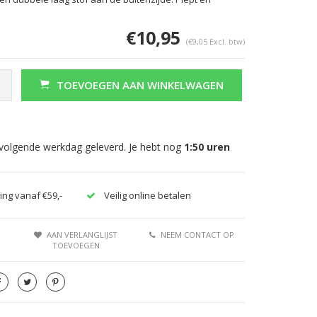
€10,95
(€9,05 Excl. btw)
TOEVOEGEN AAN WINKELWAGEN
Afbeelding vergroten
Afbeeldi
 volgende werkdag geleverd. Je hebt nog
1:50
uren
ing vanaf €59,-
Veilig online betalen
AAN VERLANGLIJST
NEEM CONTACT OP
TOEVOEGEN