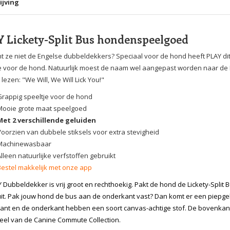
ijving
 Lickety-Split Bus hondenspeelgoed
t ze niet de Engelse dubbeldekkers? Speciaal voor de hond heeft PLAY di
e voor de hond. Natuurlijk moest de naam wel aangepast worden naar de L
 lezen: "We Will, We Will Lick You!"
Grappig speeltje voor de hond
Mooie grote maat speelgoed
Met 2 verschillende geluiden
Voorzien van dubbele stiksels voor extra stevigheid
Machinewasbaar
lleen natuurlijke verfstoffen gebruikt
Bestel makkelijk met onze app
 Dubbeldekker is vrij groot en rechthoekig. Pakt de hond de Lickety-Spli
uit. Pak jouw hond de bus aan de onderkant vast? Dan komt er een piepgelu
nt en de onderkant hebben een soort canvas-achtige stof. De bovenkant 
eel van de Canine Commute Collection.