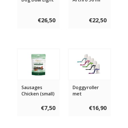
€26,50
€22,50
Sausages
Doggyroller
Chicken (small)
met
10 stuks
karabijnhaak
€7,50
€16,90