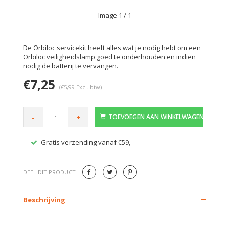
Image
1
/ 1
De Orbiloc servicekit heeft alles wat je nodig hebt om een
Orbiloc veiligheidslamp goed te onderhouden en indien
nodig de batterij te vervangen.
€7,25
(€5,99 Excl. btw)
-
+
TOEVOEGEN AAN WINKELWAGEN
Gratis verzending vanaf €59,-
Veilig
DEEL DIT PRODUCT
Beschrijving