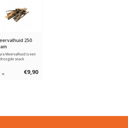
eervalhuid 250
ram
yra Meervalhuid is een
droogde snack
ordevol gezonde a...
€9,90