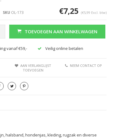
€7,25
SKU
OL-173
(€5,99 Excl. btw)
TOEVOEGEN AAN WINKELWAGEN
ing vanaf €59,-
Veilig online betalen
AAN VERLANGLIJST
NEEM CONTACT OP
TOEVOEGEN
jn, halsband, hondenjas, kleding, rugzak en diverse