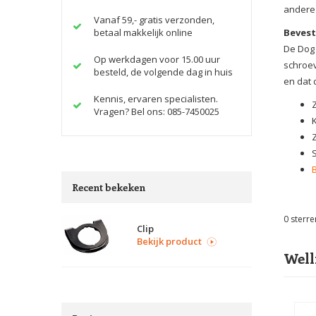
andere 
Vanaf 59,- gratis verzonden,
betaal makkelijk online
Bevest
De Dog 
Op werkdagen voor 15.00 uur
schroev
besteld, de volgende dag in huis
en dat 
Kennis, ervaren specialisten.
Vragen? Bel ons: 085-7450025
Z
Recent bekeken
0
sterre
Clip
Bekijk product
Well