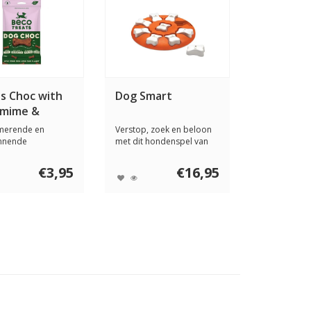
s Choc with
Dog Smart
mime &
a 70 gram
lmerende en
Verstop, zoek en beloon
nnende
met dit hondenspel van
elling van
Nina Ottosson...
sbro...
€3,95
€16,95