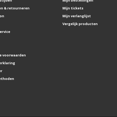
stijden
Mijn bestellingen
n & retourneren
Mijn tickets
on
Mijn verlanglijst
Vergelijk producten
ervice
e voorwaarden
erklaring
er
ethoden