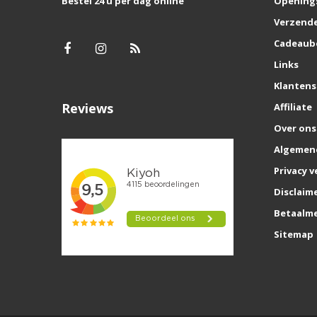
Bestel 24 u per dag online
Opening
Verzende
Cadeaub
Links
Klantens
Reviews
Affiliate
Over ons
Algemen
Privacy v
Disclaim
Betaalm
Sitemap