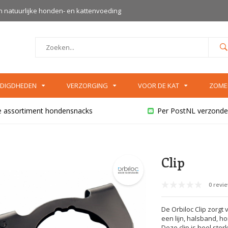
an natuurlijke honden- en kattenvoeding
DIGDHEDEN
VERZORGING
VOOR DE KAT
ZOME
e assortiment hondensnacks
Per PostNL verzonde
Clip
0 revi
De Orbiloc Clip zorg
een lijn, halsband, h
Deze clip is heel sterk