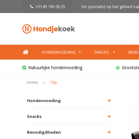
+31 85 745 00 25
De specialist op het gebied v
HONDENVOEDING
SNACKS
BENO
Natuurlijke hondenvoeding
Grootst
Home
Clip
Hondenvoeding
Snacks
Benodigdheden