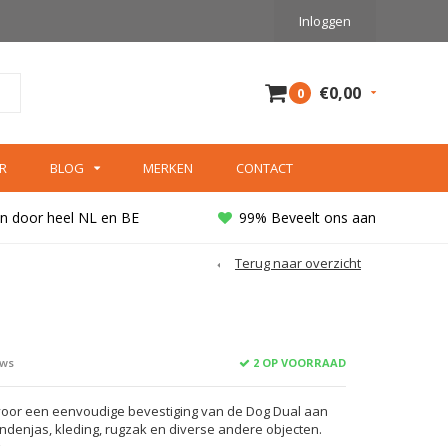
Inloggen
€0,00
0
R
BLOG
MERKEN
CONTACT
n door heel NL en BE
99% Beveelt ons aan
Terug naar overzicht
2 OP VOORRAAD
ews
t voor een eenvoudige bevestiging van de Dog Dual aan
ondenjas, kleding, rugzak en diverse andere objecten.
.