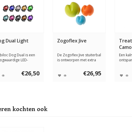
og Dual Light
Zogoflex Jive
Treat
Camo
Quino
biloc Dog Dual is een
De Zogoflex Jive stuiterbal
Een ka
ogwaardige LED-
is ontworpen met extra
ontspa
iligheidslamp die...
groeven w...
samenst
johanne
€26,50
€26,95
ren kochten ook