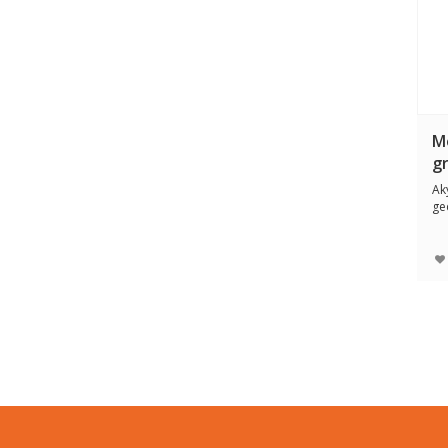
M
g
Ak
ge
bo