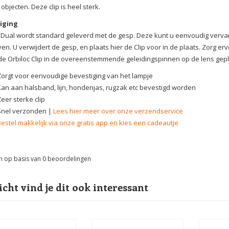
objecten. Deze clip is heel sterk.
iging
Dual wordt standard geleverd met de gesp. Deze kunt u eenvoudig vervang
en. U verwijdert de gesp, en plaats hier de Clip voor in de plaats. Zorg erv
de Orbiloc Clip in de overeenstemmende geleidingspinnen op de lens gepla
Zorgt voor eenvoudige bevestiging van het lampje
Kan aan halsband, lijn, hondenjas, rugzak etc bevestigd worden
eer sterke clip
Snel verzonden |
Lees hier meer over onze verzendservice
Bestel makkelijk via onze gratis app en kies een cadeautje
n op basis van
0
beoordelingen
icht vind je dit ook interessant