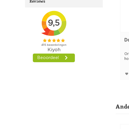
Reviews
D
Or
ho
ve
Ande