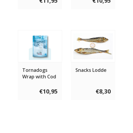
€11,95
€10,95
Tornadogs
Snacks Lodde
Wrap with Cod
Meat 100 gram
€10,95
€8,30