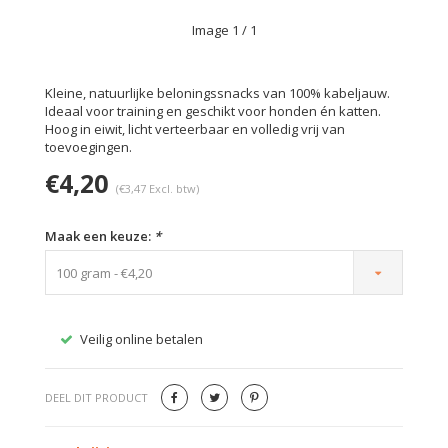
Image
1
/ 1
Kleine, natuurlijke beloningssnacks van 100% kabeljauw.
Ideaal voor training en geschikt voor honden én katten.
Hoog in eiwit, licht verteerbaar en volledig vrij van
toevoegingen.
€4,20
(€3,47 Excl. btw)
Maak een keuze:
*
100 gram - €4,20
Veilig online betalen
Gratis
DEEL DIT PRODUCT