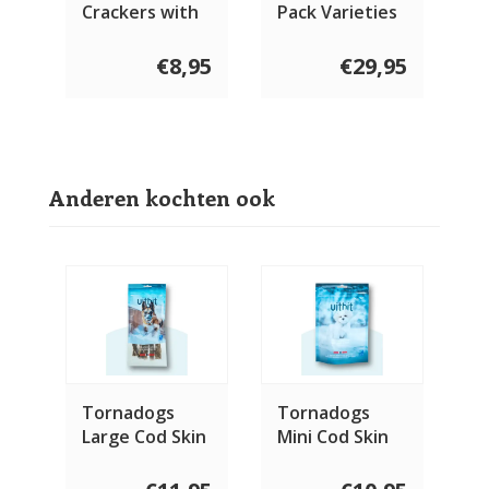
Crackers with
Pack Varieties
Strawberry 70
300 gram
gram
€8,95
€29,95
Anderen kochten ook
Tornadogs
Tornadogs
Large Cod Skin
Mini Cod Skin
Chew 5 stuks
Chew 70 gram