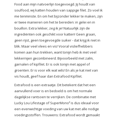
Food aan mijn natvoerlijn toegevoegd. Jij houdt van
soulfood, wij katten houden van sappige filet. Zo voel ik
me tenminste. En om het bijzonder lekker te maken, zijn
er twee manieren om het te bereiden: in gelei en in
bouillon. Extra lekker, zeg ik je! Natuurlijk zijn de
ingrediënten ook geschikt voor katten! Geen graan,
geen rijst, geen toegevoegde suiker - dat krijg ik niet in
blik. Maar veel vlees en vis! Vooral visliefhebbers
komen aan hun trekken, want tonijn heb ik met veel
lekkernijen gecombineerd. Bijvoorbeeld met zalm,
garnalen of kipfilet. Er is ook tonijn met appel of
groenten. Er is voor elk wat wils! En als je kat niet van
vis houdt, geef haar dan Extrafood Kipfilet.
Extrafood is een extraatje. Dit betekent dat het een
aanvullend voer is en bedoeld is om het normale
dagelijkse rantsoen te verrijken. De combinatie met
Lucky Lou Lifestage of SuperMono² is dus ideaal voor
een evenwichtige voeding van uw kat met alle nodige
voedingsstoffen. Trouwens: Extrafood wordt gemaakt