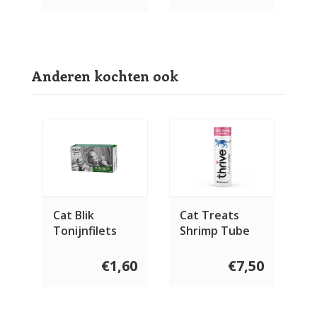
Anderen kochten ook
Cat Blik
Cat Treats
Tonijnfilets
Shrimp Tube
met Garnalen
15 gram
120 gram
€1,60
€7,50