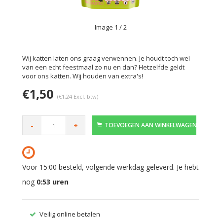
Image
1
/ 2
Wij katten laten ons graag verwennen. Je houdt toch wel
van een echt feestmaal zo nu en dan? Hetzelfde geldt
voor ons katten. Wij houden van extra's!
€1,50
(€1,24 Excl. btw)
-
+
TOEVOEGEN AAN WINKELWAGEN
Voor 15:00 besteld, volgende werkdag geleverd. Je hebt
nog
0:53
uren
Veilig online betalen
Gratis