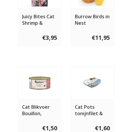
Juicy Bites Cat
Burrow Birds in
Shrimp &
Nest
Seafood Mix
€3,95
€11,95
Cat Blikvoer
Cat Pots
Bouillon,
tonijnfilet &
tonijnfilet &
garnaal 60
garnaal
gram
€1,50
€1,60