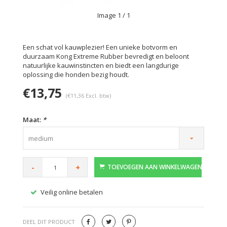
Image
1
/ 1
Een schat vol kauwplezier! Een unieke botvorm en
duurzaam Kong Extreme Rubber bevredigt en beloont
natuurlijke kauwinstincten en biedt een langdurige
oplossing die honden bezig houdt.
€13,75
(€11,36 Excl. btw)
Maat:
*
medium
-
+
TOEVOEGEN AAN WINKELWAGEN
Veilig online betalen
Gratis
DEEL DIT PRODUCT