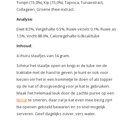
Tonijin (15,0%), Kip (15,0%), Tapioca, Tunaextract,
Collageen, Groene thee-extract.
Analyse:
Eiwit 8.5%, Vetgehalte 0.5%, Ruwe vezels 0.1%, Ruwe as
1.5%, Vocht 88.0%, Caloriegehalte 6.0kcal/tube
Inhoud:
4 churu staafjes van 14 gram.
Scheur het staafje open en knijp in de tube om de
traktatie met de hand te geven. Je kunt er ook voor
kiezen om het in een kommetje te doen of als topper
op de nat of droogvoeding voor je kat te gebruiken.
Maak het helemaal leuk door de zachte puree op een
likmat
te smeren, daar zal je kat even mee bezig zijn!
Na openen gekoeld bewaren en zo snel mogelijk
serveren. Geef dagelijks zuiver, vers water.