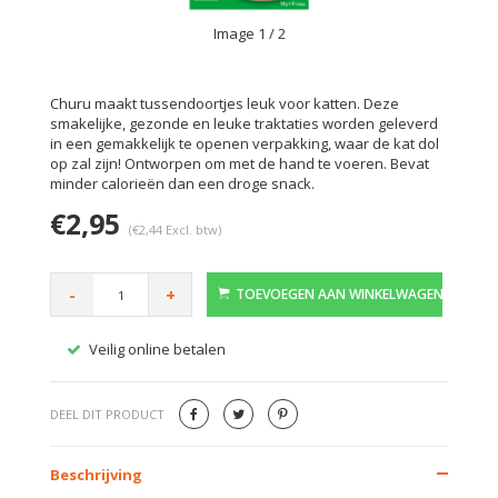
Image
1
/ 2
Churu maakt tussendoortjes leuk voor katten. Deze
smakelijke, gezonde en leuke traktaties worden geleverd
in een gemakkelijk te openen verpakking, waar de kat dol
op zal zijn! Ontworpen om met de hand te voeren. Bevat
minder calorieën dan een droge snack.
€2,95
(€2,44 Excl. btw)
-
+
TOEVOEGEN AAN WINKELWAGEN
Veilig online betalen
Gratis
DEEL DIT PRODUCT
Beschrijving