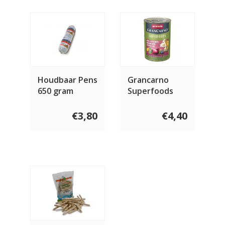
Houdbaar Pens
Grancarno
650 gram
Superfoods
Rundvlees,
Bieten,
€3,80
€4,40
Braambessen
&
Paardenbloem
400 gram