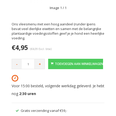
Image
1
/ 1
Ons vleesmenu met een hoog aandeel (runder-)pens
bevat veel dierlijke eiwitten en samen met de belangrijke
plantaardige voedingsstoffen geef je je hond een heerlijke
voeding.
€4,95
(€4,09 Excl. btw)
-
+
TOEVOEGEN AAN WINKELWAGEN
Voor 15:00 besteld, volgende werkdag geleverd. Je hebt
nog
2:30
uren
Gratis verzending vanaf €59,-
Veilig