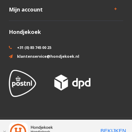
Mijn account
Hondjekoek
+31 (0) 85 745 00 25
klantenservice@hondjekoek.nl
Wij slaan cookies op om onze website te verbeteren. Is dat akkoord?
Hondjekoek
BEKIJKEN
Hondjekoek