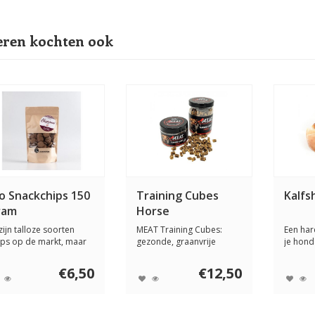
ren kochten ook
o Snackchips 150
Training Cubes
Kalfs
ram
Horse
zijn talloze soorten
MEAT Training Cubes:
Een har
ips op de markt, maar
gezonde, graanvrije
je hond
ndejause h...
snacks met een hoog...
heeft. De
€6,50
€12,50