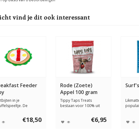
icht vind je dit ook interessant
reakfast Feeder
Rode (Zoete)
Surf'
oy
Appel 100 gram
bijten in je
Tippy Taps Treats
Likmatte
uffelspeeltje. De
bestaan voor 100% uit
populai
eakfast Feeder Toy is ...
Klasse A Fruit, het ...
hondenv
€18,50
€6,95