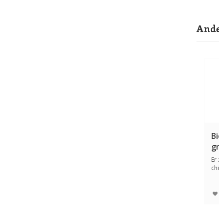
Ande
Bi
g
Er 
ch
Hu