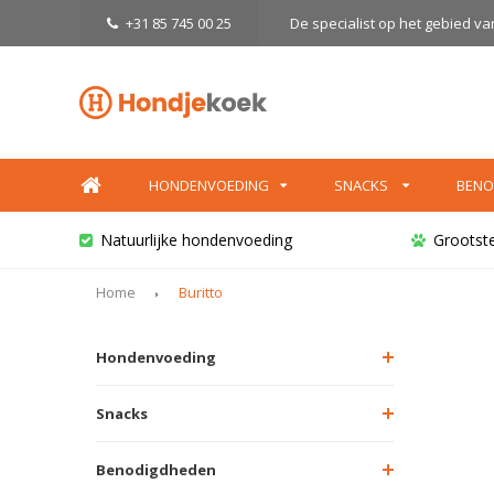
+31 85 745 00 25
De specialist op het gebied v
HONDENVOEDING
SNACKS
BENO
Natuurlijke hondenvoeding
Grootst
Home
Buritto
Hondenvoeding
Snacks
Benodigdheden