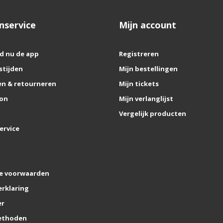
nservice
Mijn account
d nu de app
Registreren
stijden
Mijn bestellingen
n & retourneren
Mijn tickets
on
Mijn verlanglijst
Vergelijk producten
ervice
e voorwaarden
erklaring
er
ethoden