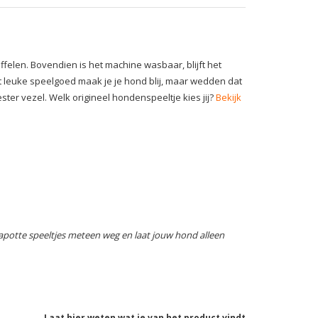
felen. Bovendien is het machine wasbaar, blijft het
 dit leuke speelgoed maak je je hond blij, maar wedden dat
ter vezel. Welk origineel hondenspeeltje kies jij?
Bekijk
apotte speeltjes meteen weg en laat jouw hond alleen
Laat hier weten wat je van het product vindt