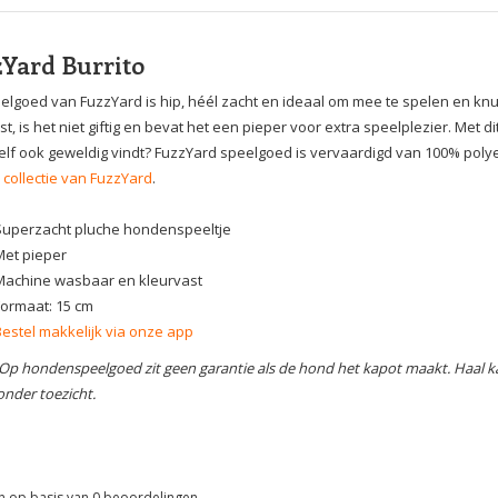
Yard Burrito
elgoed van FuzzYard is hip, héél zacht en ideaal om mee te spelen en knuf
st, is het niet giftig en bevat het een pieper voor extra speelplezier. Met
zelf ook geweldig vindt? FuzzYard speelgoed is vervaardigd van 100% polyes
 collectie van FuzzYard
.
Superzacht pluche hondenspeeltje
Met pieper
Machine wasbaar en kleurvast
Formaat: 15 cm
Bestel makkelijk via onze app
 Op hondenspeelgoed zit geen garantie als de hond het kapot maakt. Haal k
onder toezicht.
n op basis van
0
beoordelingen