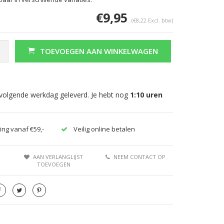
€9,95
(€8,22 Excl. btw)
TOEVOEGEN AAN WINKELWAGEN
 volgende werkdag geleverd. Je hebt nog
1:10
uren
ing vanaf €59,-
Veilig online betalen
AAN VERLANGLIJST
NEEM CONTACT OP
TOEVOEGEN