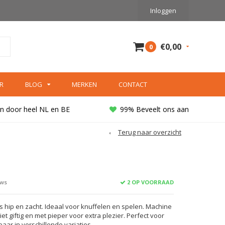
Inloggen
€0,00
0
R
BLOG
MERKEN
CONTACT
n door heel NL en BE
99% Beveelt ons aan
Terug naar overzicht
2 OP VOORRAAD
ews
 hip en zacht. Ideaal voor knuffelen en spelen. Machine
et giftig en met pieper voor extra plezier. Perfect voor
aar in verschillende variaties.