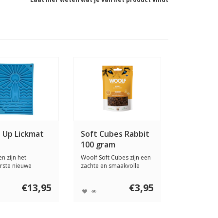
s Up Lickmat
Soft Cubes Rabbit
100 gram
n zijn het
Woolf Soft Cubes zijn een
rste nieuwe
zachte en smaakvolle
errijkingsspeel...
traktatie ges...
€13,95
€3,95