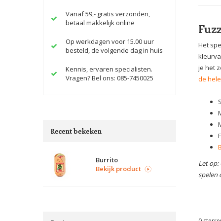
Vanaf 59,- gratis verzonden,
betaal makkelijk online
Fuzz
Op werkdagen voor 15.00 uur
Het spe
besteld, de volgende dag in huis
kleurva
je het 
Kennis, ervaren specialisten.
Vragen? Bel ons: 085-7450025
de hele
Recent bekeken
Burrito
Let op:
Bekijk product
spelen 
0
sterre