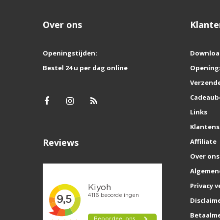
Over ons
Klante
Openingstijden:
Downloa
Bestel 24 u per dag online
Opening
Verzende
Cadeaub
Links
Klantens
Reviews
Affiliate
Over ons
Algemen
Privacy v
Disclaim
Betaalm