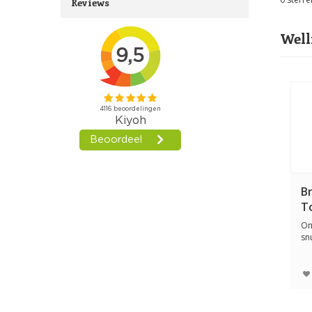
Reviews
Well
B
T
Ont
sn
Br