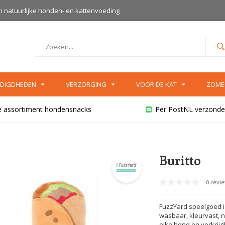
an natuurlijke honden- en kattenvoeding
DIGDHEDEN
VERZORGING
VOOR DE KAT
ZOME
e assortiment hondensnacks
Per PostNL verzonde
Buritto
0 revi
FuzzYard speelgoed is
wasbaar, kleurvast, ni
elke hond en verkrijgb