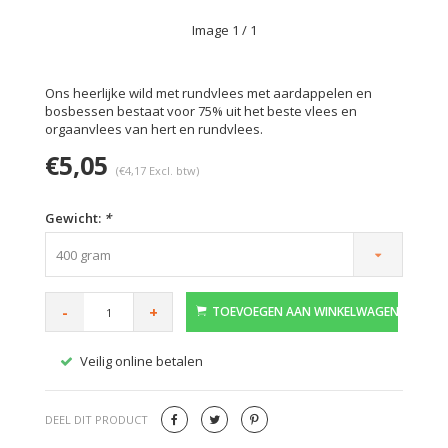
Image
1
/ 1
Ons heerlijke wild met rundvlees met aardappelen en
bosbessen bestaat voor 75% uit het beste vlees en
orgaanvlees van hert en rundvlees.
€5,05
(€4,17 Excl. btw)
Gewicht:
*
400 gram
-
+
TOEVOEGEN AAN WINKELWAGEN
Veilig online betalen
Gratis
DEEL DIT PRODUCT