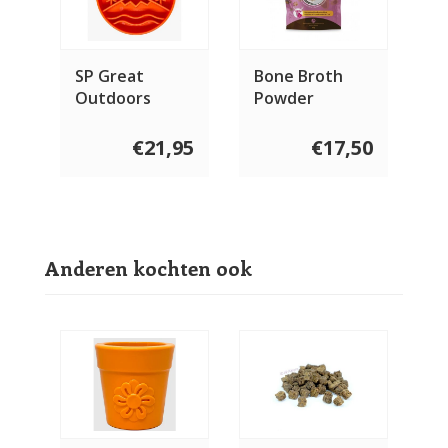
SP Great
Bone Broth
Outdoors
Powder
Ebowl Slow
Venison
Feeder
€21,95
€17,50
Anderen kochten ook