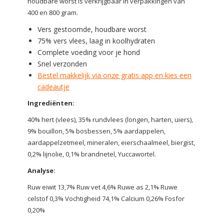
houdbare worst is verkrijgbaar in verpakkingen van
400 en 800 gram.
Vers gestoomde, houdbare worst
75% vers vlees, laag in koolhydraten
Complete voeding voor je hond
Snel verzonden
Bestel makkelijk via onze gratis app en kies een
cadeautje
Ingrediënten:
40% hert (vlees), 35% rundvlees (longen, harten, uiers),
9% bouillon, 5% bosbessen, 5% aardappelen,
aardappelzetmeel, mineralen, eierschaalmeel, biergist,
0,2% lijnolie, 0,1% brandnetel, Yuccawortel.
Analyse:
Ruw eiwit 13,7% Ruw vet 4,6% Ruwe as 2,1% Ruwe
celstof 0,3% Vochtigheid 74,1% Calcium 0,26% Fosfor
0,20%