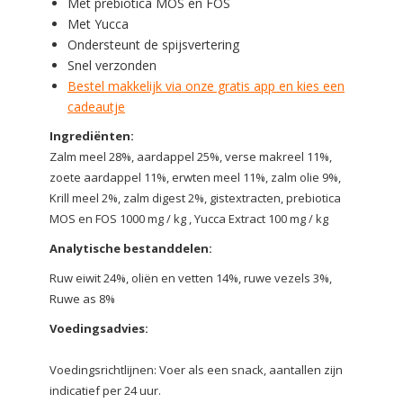
Met prebiotica MOS en FOS
Met Yucca
Ondersteunt de spijsvertering
Snel verzonden
Bestel makkelijk via onze gratis app en kies een
cadeautje
Ingrediënten:
Zalm meel
28
%, aardappel
25
%,
verse makreel
11
%,
zoete aardappel
11
%, erwten
meel
11
%,
zalm
olie
9
%,
Krill
meel
2
%,
zalm
digest
2
%,
gistextracten
, prebiotica
MOS
en
FOS
1000 mg / kg
,
Yucca
Extract
100 mg / kg
Analytische bestanddelen:
Ruw eiwit
24
%, oliën
en
vetten
14
%,
ruwe
vezels
3
%,
Ruwe as
8
%
Voedingsadvies:
Voedingsrichtlijnen: Voer als een snack, aantallen zijn
indicatief per 24 uur.