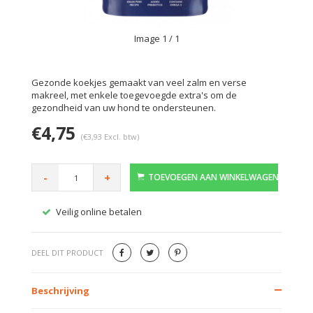
Image
1
/ 1
Gezonde koekjes gemaakt van veel zalm en verse
makreel, met enkele toegevoegde extra's om de
gezondheid van uw hond te ondersteunen.
€4,75
(€3,93 Excl. btw)
-
+
TOEVOEGEN AAN WINKELWAGEN
Veilig online betalen
Gratis
DEEL DIT PRODUCT
Beschrijving