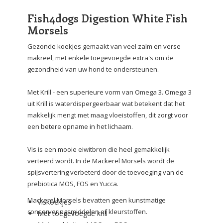
Fish4dogs Digestion White Fish
Morsels
Gezonde koekjes gemaakt van veel zalm en verse
makreel, met enkele toegevoegde extra's om de
gezondheid van uw hond te ondersteunen.
Met Krill - een superieure vorm van Omega 3. Omega 3
uit Krill is waterdispergeerbaar wat betekent dat het
makkelijk mengt met maag vloeistoffen, dit zorgt voor
een betere opname in het lichaam.
Vis is
een mooie
eiwit
bron die heel gemakkelijk
verteerd wordt
.
In de
Mackerel Morsels wordt de
spijsvertering verbeterd door de toevoeging van de
prebiotica MOS, FOS en Yucca.
Mackerel
Morsels
bevatten
geen kunstmatige
Viskoekjes
conserveringsmiddelen of
kleurstoffen
.
Met toegevoegde krill