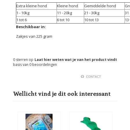
Extra kleine hond
Kleine hond
Gemiddelde hond
Gr
1 - 10kg
11 - 20kg
21 - 30kg
31 
1 tot 6
6 tot 10
10 tot 13
13 
Beschikbaar in:
Zakjes van 225 gram
0
sterren op
Laat hier weten wat je van het product vindt
basis van
0
beoordelingen
CONTACT
Wellicht vind je dit ook interessant