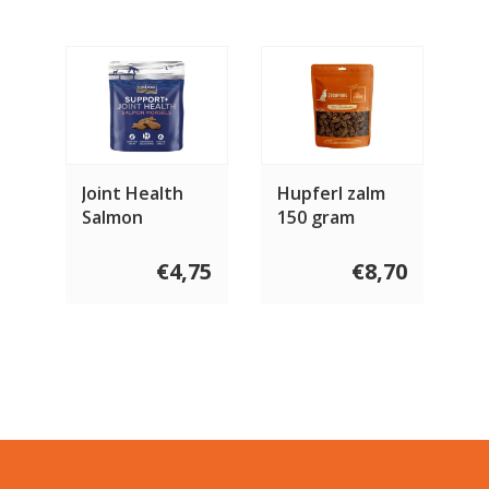
Joint Health
Hupferl zalm
Salmon
150 gram
Morsels 225
gram
€4,75
€8,70