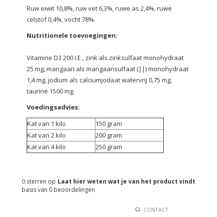
Ruw eiwit 10,8%, ruw vet 6,3%, ruwe as 2,4%, ruwe
celstof 0,4%, vocht 78%.
Nutritionele toevoegingen:
Vitamine D3 200 I.E., zink als zinksulfaat monohydraat
25 mg, mangaan als mangaansulfaat (||) monohydraat
1,4 mg, jodium als calciumjodaat watervrij 0,75 mg,
taurine 1500 mg.
Voedingsadvies:
Kat van 1 kilo
150 gram
Kat van 2 kilo
200 gram
Kat van 4 kilo
250 gram
0
sterren op
Laat hier weten wat je van het product vindt
basis van
0
beoordelingen
CONTACT