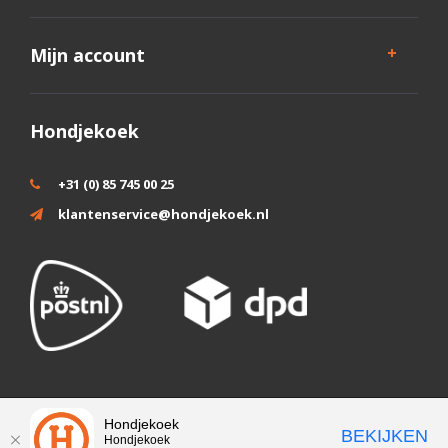
Mijn account
Hondjekoek
+31 (0) 85 745 00 25
klantenservice@hondjekoek.nl
Wij slaan cookies op om onze website te verbeteren. Is dat akkoord?
Hondjekoek
BEKIJKEN
Hondjekoek