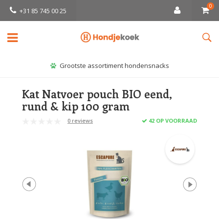
0
+31 85 745 00 25
Grootste assortiment hondensnacks
Kat Natvoer pouch BIO eend,
rund & kip 100 gram
0 reviews
42 OP VOORRAAD