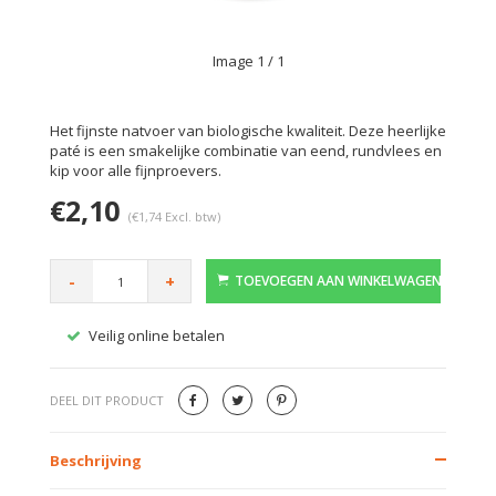
Image
1
/ 1
Het fijnste natvoer van biologische kwaliteit. Deze heerlijke
paté is een smakelijke combinatie van eend, rundvlees en
kip voor alle fijnproevers.
€2,10
(€1,74 Excl. btw)
-
+
TOEVOEGEN AAN WINKELWAGEN
Veilig online betalen
Gratis
DEEL DIT PRODUCT
Beschrijving