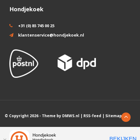
Hondjekoek
+31 (0) 85 745 00 25
klantenservice@hondjekoek.nl
© Copyright 2026 - Theme by
DMWS.nl
|
RSS-feed
|
Sitemap
Wij slaan cookies op om onze website te verbeteren. Is dat akkoord?
Hondjekoek
BEKIJKEN
Hondjekoek