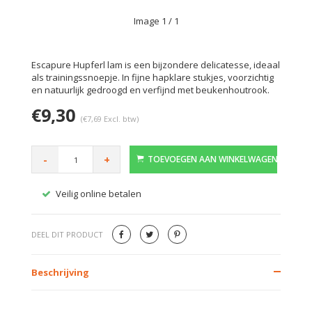
Image
1
/ 1
Escapure Hupferl lam is een bijzondere delicatesse, ideaal
als trainingssnoepje. In fijne hapklare stukjes, voorzichtig
en natuurlijk gedroogd en verfijnd met beukenhoutrook.
€9,30
(€7,69 Excl. btw)
-
+
TOEVOEGEN AAN WINKELWAGEN
Veilig online betalen
Gratis
DEEL DIT PRODUCT
Beschrijving