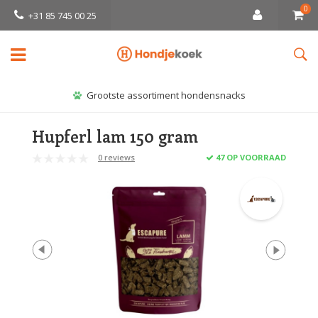
0
+31 85 745 00 25
Grootste assortiment hondensnacks
Hupferl lam 150 gram
0 reviews
47 OP VOORRAAD