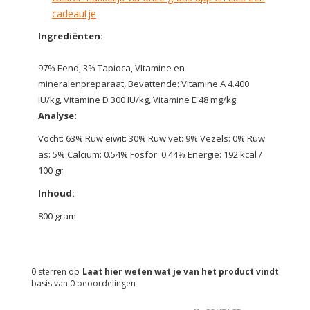
cadeautje
Ingrediënten:
97% Eend, 3% Tapioca, VItamine en
mineralenpreparaat, Bevattende: Vitamine A 4.400
IU/kg, Vitamine D 300 IU/kg, Vitamine E 48 mg/kg.
Analyse:
Vocht: 63% Ruw eiwit: 30% Ruw vet: 9% Vezels: 0% Ruw
as: 5% Calcium: 0.54% Fosfor: 0.44% Energie: 192 kcal /
100 gr.
Inhoud:
800 gram
0
sterren op
Laat hier weten wat je van het product vindt
basis van
0
beoordelingen