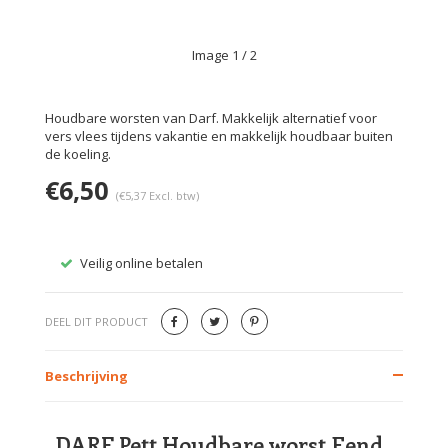
Image
1
/ 2
Houdbare worsten van Darf. Makkelijk alternatief voor
vers vlees tijdens vakantie en makkelijk houdbaar buiten
de koeling.
€6,50
(€5,37 Excl. btw)
Veilig online betalen
Gratis
DEEL DIT PRODUCT
Beschrijving
DARF Pett Houdbare worst Eend