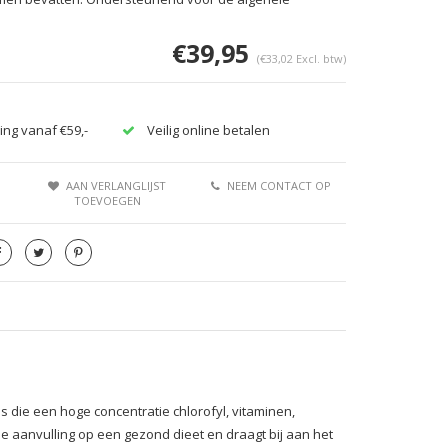
€39,95
(€33,02 Excl. btw)
ing vanaf €59,-
Veilig online betalen
AAN VERLANGLIJST
NEEM CONTACT OP
TOEVOEGEN
s die een hoge concentratie chlorofyl, vitaminen,
 aanvulling op een gezond dieet en draagt bij aan het