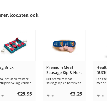
ren kochten ook
og Brick
Premium Meat
Healt
Sausage Kip & Hert
DUCK
800 gram
Mono
ai, schuif en trakteer!
Brit premium meat
Een za
strijd verveling, verbind
sausage kip en hert is een
met de 
ve...
volledige voedi...
die makk
€25,95
€3,25