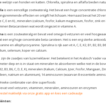
e welzijn van honden en katten. Chlorella, spirulina en alfalfa bieden natu
lla
is een eencellige zoetwateralg. Het bevat een hoge concentratie chlorof
ingsremmende effecten en ontgift het lichaam. Hiernaast bevat het 20 vers
e C, E en K) , mineralen (calcium, fosfor, kalium magnesium, fosfor, zink e
minen Betacaroteen wat wordt omgezet in vitamine A.
ina
is een zoutwateralg en bevat veel omega 6 vetzuren en veel hoogwaard
t een erg hoge concentratie beta caroteen. Het is een erg sterke antiox
anine en allophycocyanine. Spirulina is rijk aan vit A, C, E, K2, B1, B2, B3,
alium, selenium, koper en calcium.
a
zijn de zaadjes van luzerneklaver. Het betekent in het Arabisch ‘vader va
meter diep en is in staat om mineralen te absorberen welke niet in de bov
, B2, B3, B6, C, D, E, K), mineralen (Kalium, Calcium, Ijzer, Fosfor, Mangaan,
en, natrium en aluminium), 14 aminozuren (waarvan 8 essentiele aminoz
Unieke combinatie van drie superfoods
Bevat veel vetzuren, vitaminen, mineralen, aminozuren en enzymen
Bestel makkelijk via onze gratis app en kies een cadeautje
iënten: