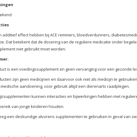
kingen
ekend
cties
 additief effect hebben bij ACE remmers, bloedverdunners, diabetesmedicat
ie. Dat betekent dat de dosering van de reguliere medicatie onder begele
plement niet gebruikt moet worden.
imer:
duct is een voedingssupplement en geen vervanging voor een gezonde lev
ucten zijn geen medicijnen en daarvoor ook niet als medicijn te gebruike
medische aandoening, voor gebruik altijd een dierenarts raadplegen.
ssupplementen kunnen interacties en bijwerkingen hebben met reguliere
bereik van jonge kinderen houden.
eg een deskundige alvorens supplementen te gebruiken in geval van zwan