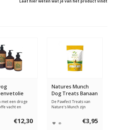
Laat hier weten wat je van het product vindt
Dog
Natures Munch
envetolie
Dog Treats Banaan
55 gram
 met een droge
De Pawfect Treats van
offe vacht en
Nature's Munch zijn
haaruitval...
heerlijke, 100 % n...
€12,30
€3,95