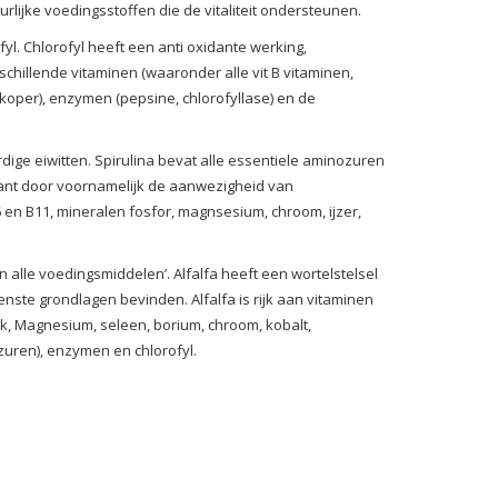
urlijke voedingsstoffen die de vitaliteit ondersteunen.
yl. Chlorofyl heeft een anti oxidante werking,
chillende vitaminen (waaronder alle vit B vitaminen,
n koper), enzymen (pepsine, chlorofyllase) en de
ige eiwitten. Spirulina bevat alle essentiele aminozuren
idant door voornamelijk de aanwezigheid van
 B6 en B11, mineralen fosfor, magnsesium, chroom, ijzer,
n alle voedingsmiddelen’. Alfalfa heeft een wortelstelsel
enste grondlagen bevinden. Alfalfa is rijk aan vitaminen
 Zink, Magnesium, seleen, borium, chroom, kobalt,
uren), enzymen en chlorofyl.