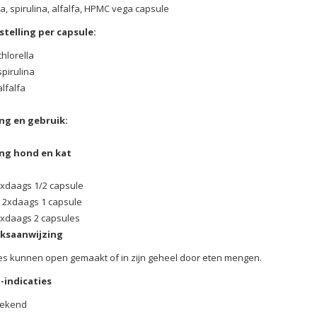
la, spirulina, alfalfa, HPMC vega capsule
telling per capsule:
hlorella
pirulina
lfalfa
ng en gebruik:
ng hond en kat
xdaags 1/2 capsule
 2xdaags 1 capsule
2xdaags 2 capsules
ksaanwijzing
s kunnen open gemaakt of in zijn geheel door eten mengen.
-indicaties
ekend