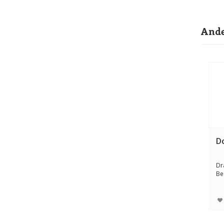
Ande
D
Dra
Be
en 