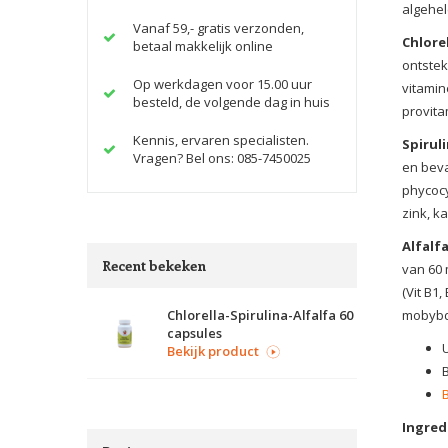
algehel
Vanaf 59,- gratis verzonden,
Chlore
betaal makkelijk online
ontstek
Op werkdagen voor 15.00 uur
vitamin
besteld, de volgende dag in huis
provita
Kennis, ervaren specialisten.
Spirul
Vragen? Bel ons: 085-7450025
en beva
phycocy
zink, k
Alfalf
Recent bekeken
van 60 
(Vit B1
Chlorella-Spirulina-Alfalfa 60
mobybde
capsules
Bekijk product
Ingred