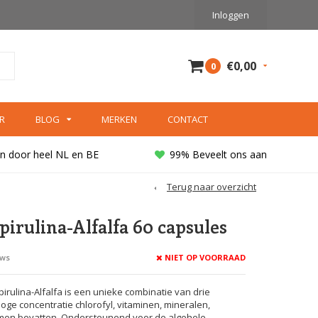
Inloggen
€0,00
0
R
BLOG
MERKEN
CONTACT
n door heel NL en BE
99% Beveelt ons aan
Terug naar overzicht
pirulina-Alfalfa 60 capsules
NIET OP VOORRAAD
ews
irulina-Alfalfa is een unieke combinatie van drie
ge concentratie chlorofyl, vitaminen, mineralen,
en bevatten. Ondersteunend voor de algehele