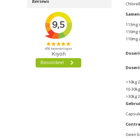
Reviews
Chlorel
Samens
113mg c
110mg s
110mg a
Doseri
Doseri
<10kg 2
10-30kg
>30kg 
Gebrui
Capsule
Contra
Geen b