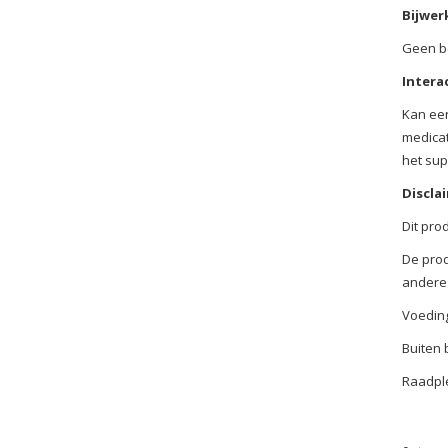
Bijwer
Geen b
Intera
Kan een
medicat
het sup
Discla
Dit pro
De prod
andere 
Voeding
Buiten 
Raadple