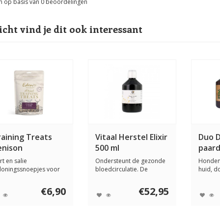
n op basis van
0
beoordelingen
icht vind je dit ook interessant
raining Treats
Vitaal Herstel Elixir
Duo 
enison
500 ml
paard
rt en salie
Ondersteunt de gezonde
Honden
loningssnoepjes voor
bloedcirculatie. De
huid, d
 hond. Eden Training ...
Groene Os Vitaal ...
extreme 
€6,90
€52,95