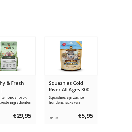
hy & Fresh
Squashies Cold
 |
River All Ages 300
protein
gram
chte hondenbrok
Squashies zijn zachte
beste ingrediënten
hondensnacks van
eli...
Wolfsblut. Je kunt ze...
€29,95
€5,95