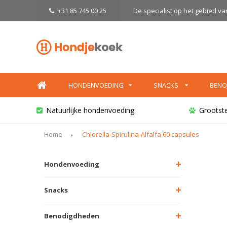
+31 85 745 00 25
De specialist op het gebied v
HONDENVOEDING
SNACKS
BENO
Natuurlijke hondenvoeding
Grootst
Home
Chlorella-Spirulina-Alfalfa 60 capsules
Hondenvoeding
Snacks
Benodigdheden