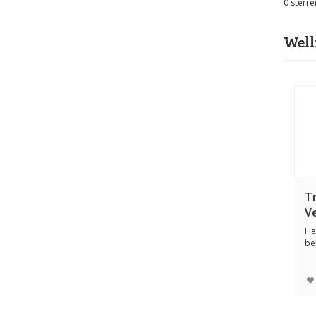
0
sterre
Well
T
V
He
be
de