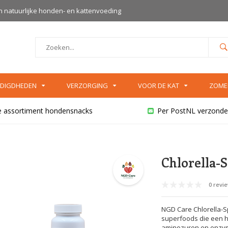
an natuurlijke honden- en kattenvoeding
DIGDHEDEN
VERZORGING
VOOR DE KAT
ZOME
e assortiment hondensnacks
Per PostNL verzonde
Chlorella-S
0 revi
NGD Care Chlorella-Sp
superfoods die een ho
aminozuren en enzym