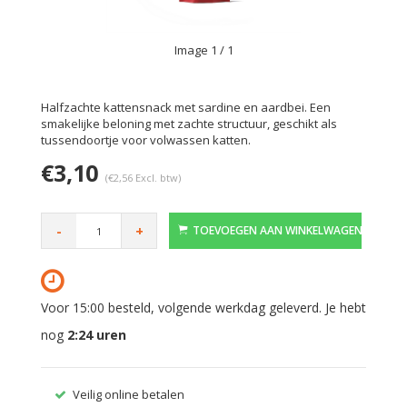
Image
1
/ 1
Halfzachte kattensnack met sardine en aardbei. Een
smakelijke beloning met zachte structuur, geschikt als
tussendoortje voor volwassen katten.
€3,10
(€2,56 Excl. btw)
-
+
TOEVOEGEN AAN WINKELWAGEN
Voor 15:00 besteld, volgende werkdag geleverd. Je hebt
nog
2:24
uren
Veilig online betalen
Gratis