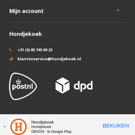
Mijn account
Hondjekoek
+31 (0) 85 745 00 25
klantenservice@hondjekoek.nl
Wij slaan cookies op om onze website te verbeteren. Is dat akkoord?
Hondjekoek
BEKIJKEN
Hondjekoek
Ja
Nee
Meer over cookies »
GRATIS - In Google Play