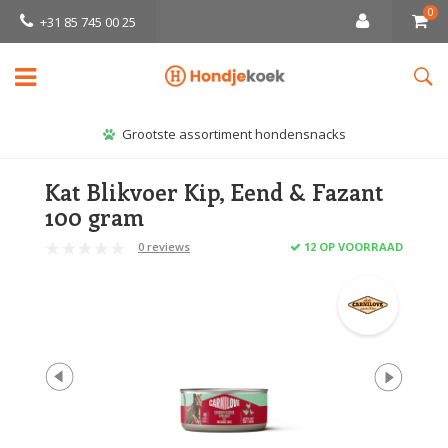
0
+31 85 745 00 25
Grootste assortiment hondensnacks
Kat Blikvoer Kip, Eend & Fazant
100 gram
0 reviews
12 OP VOORRAAD