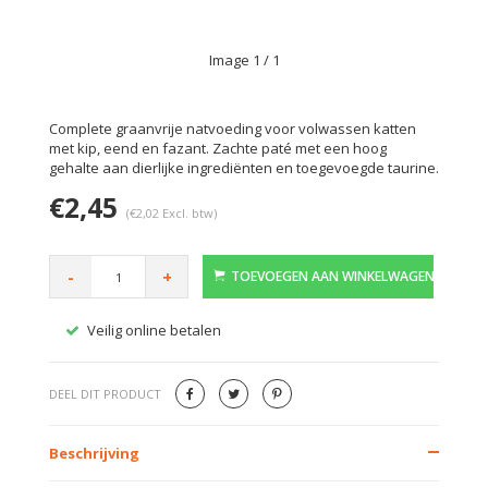
Image
1
/ 1
Complete graanvrije natvoeding voor volwassen katten
met kip, eend en fazant. Zachte paté met een hoog
gehalte aan dierlijke ingrediënten en toegevoegde taurine.
€2,45
(€2,02 Excl. btw)
-
+
TOEVOEGEN AAN WINKELWAGEN
Veilig online betalen
Gratis
DEEL DIT PRODUCT
Beschrijving