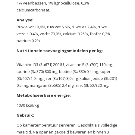
1% veenbessen, 1% lignocellulose, 0,3%
calciumcarbonaat.
Analyse:
Ruw eiwit 10,6%, ruw vet 6,6%, ruwe as 2,4%, ruwe
vezels 0,4%, vocht 79,0%, calcium 0,25%, fosfor 0,2%,
natrium 0,2%
Nutritionele toevoegingsmiddelen per kg:
Vitamine D3 (3a671) 200 IU, vitamine E (3a700) 110 mg,
taurine (3a370) 800 mg, biotine (3a880) 0,4 mg, koper
(3b407) 1,9 mg, ijzer (3b107) 8,0 mg, kaliumjodide (3b201)
0,5 mg, mangaan (3b505) 2,4 mg, zink (3b607) 20 mg.
Metaboliseerbare energie:
1030 kcal/kg
Gebruik:
Op kamertemperatuur serveren. Geschikt als volledige
maaltijd. Na openen gekoeld bewaren en binnen 3