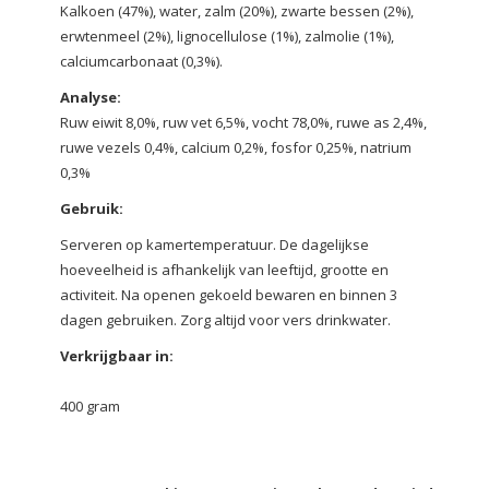
Kalkoen (47%), water, zalm (20%), zwarte bessen (2%),
erwtenmeel (2%), lignocellulose (1%), zalmolie (1%),
calciumcarbonaat (0,3%).
Analyse:
Ruw eiwit 8,0%, ruw vet 6,5%, vocht 78,0%, ruwe as 2,4%,
ruwe vezels 0,4%, calcium 0,2%, fosfor 0,25%, natrium
0,3%
Gebruik:
Serveren op kamertemperatuur. De dagelijkse
hoeveelheid is afhankelijk van leeftijd, grootte en
activiteit. Na openen gekoeld bewaren en binnen 3
dagen gebruiken. Zorg altijd voor vers drinkwater.
Verkrijgbaar in:
400 gram