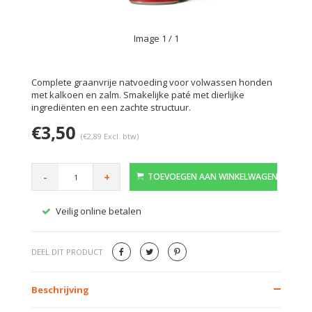
Image
1
/ 1
Complete graanvrije natvoeding voor volwassen honden
met kalkoen en zalm. Smakelijke paté met dierlijke
ingrediënten en een zachte structuur.
€3,50
(€2,89 Excl. btw)
-
+
TOEVOEGEN AAN WINKELWAGEN
Veilig online betalen
Gratis
DEEL DIT PRODUCT
Beschrijving