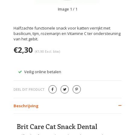
Image
1
/ 1
Halfzachte functionele snack voor katten verrijkt met
basilicum, tijm, rozemarijn en Vitamine C ter ondersteuning
van het gebit.
€2,30
(€1,90 Excl. btw)
Veilig online betalen
Gratis
DEEL DIT PRODUCT
Beschrijving
Brit Care Cat Snack Dental