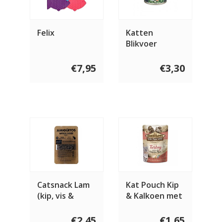
Felix
Katten
Blikvoer
Konijn, Kip en
Zalmolie
€7,95
€3,30
Catsnack Lam
Kat Pouch Kip
(kip, vis &
& Kalkoen met
varken) 100
Valeriaan 85
gram
gram
€2,45
€1,65