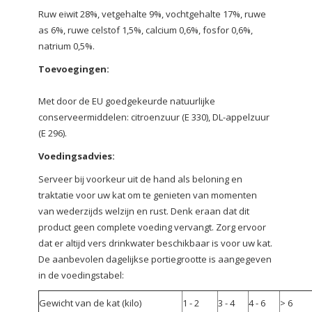
Ruw eiwit 28%, vetgehalte 9%, vochtgehalte 17%, ruwe
as 6%, ruwe celstof 1,5%, calcium 0,6%, fosfor 0,6%,
natrium 0,5%.
Toevoegingen:
Met door de EU goedgekeurde natuurlijke
conserveermiddelen: citroenzuur (E 330), DL-appelzuur
(E 296).
Voedingsadvies:
Serveer bij voorkeur uit de hand als beloning en
traktatie voor uw kat om te genieten van momenten
van wederzijds welzijn en rust. Denk eraan dat dit
product geen complete voeding vervangt. Zorg ervoor
dat er altijd vers drinkwater beschikbaar is voor uw kat.
De aanbevolen dagelijkse portiegrootte is aangegeven
in de voedingstabel:
Gewicht van de kat (kilo)
1 - 2
3 - 4
4 - 6
> 6