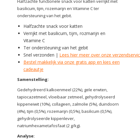
Halfzachte functionele snack voor katten verrijkt met
basilicum, tijm, rozemarijn en Vitamine C ter
ondersteuning van het gebit.
Halfzachte snack voor katten
Verrijkt met basilicum, tijm, rozmarijn en
Vitamine C
Ter ondersteuning van het gebit
Snel verzonden |
Lees hier meer over onze verzendservi
Bestel makkelijk via onze gratis app en kies een
cadeautje
Samenstelling:
Gedehydreerd kalkoenmeel (22%), gele erwten,
tapiocazetmeel, vloeibaar zetmeel, gehydrolyseerd
kippeneiwit (10%), collageen, zalmolie (5%), duindoorn
(4%), tijm (0,5%), rozemarijn (0,5%), basilicum (0,5%),
gehydrolyseerde kippenlever,
natriumhexametafosfaat (2 g/kg).
Analyse: