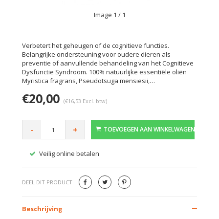
Image
1
/ 1
Verbetert het geheugen of de cognitieve functies.
Belangrijke ondersteuning voor oudere dieren als
preventie of aanvullende behandeling van het Cognitieve
Dysfunctie Syndroom. 100% natuurlijke essentiële oliën
Myristica fragrans, Pseudotsuga mensiesii,…
€20,00
(€16,53 Excl. btw)
-
+
TOEVOEGEN AAN WINKELWAGEN
Veilig online betalen
Gratis
DEEL DIT PRODUCT
Beschrijving