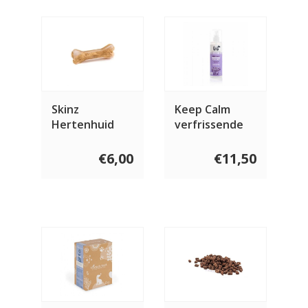
Skinz
Keep Calm
Hertenhuid
verfrissende
bot
spray 250 ml
€6,00
€11,50