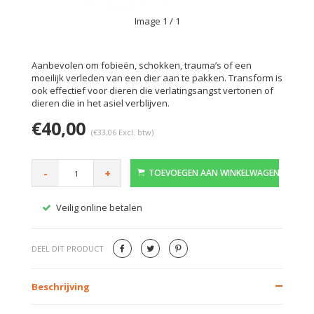
Image
1
/ 1
Aanbevolen om fobieën, schokken, trauma’s of een
moeilijk verleden van een dier aan te pakken. Transform is
ook effectief voor dieren die verlatingsangst vertonen of
dieren die in het asiel verblijven.
€40,00
(€33,06 Excl. btw)
-
+
TOEVOEGEN AAN WINKELWAGEN
Veilig online betalen
Gratis
DEEL DIT PRODUCT
Beschrijving