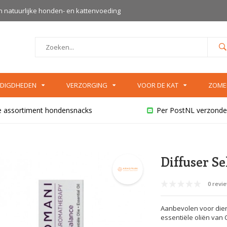
an natuurlijke honden- en kattenvoeding
DIGDHEDEN
VERZORGING
VOOR DE KAT
ZOME
e assortiment hondensnacks
Per PostNL verzonde
Diffuser Se
0 revi
Aanbevolen voor diere
essentiële oliën van