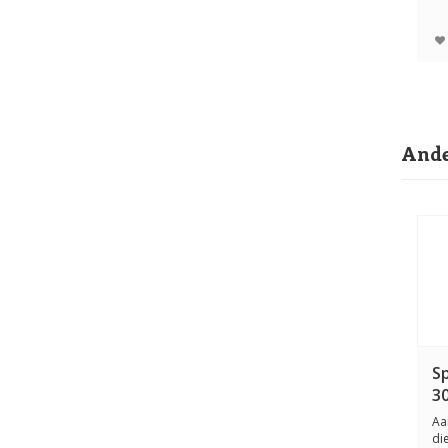
ka
Ande
Sp
30
Aa
di