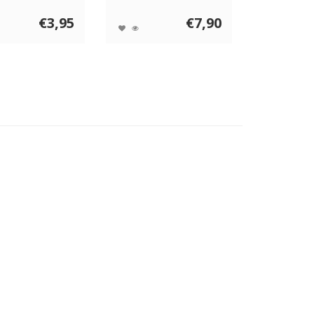
ie bij hon...
konijnenhuid, die als k...
€3,95
€7,90