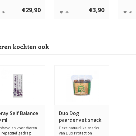
tten en paar...
voor de hond. ...
hydratat
€29,90
€3,90
ren kochten ook
ray Self Balance
Duo Dog
 ml
paardenvet snack
350 gram
nbevolen voor dieren
Deze natuurlijke snacks
e repetitief gedrag
van Duo Protection