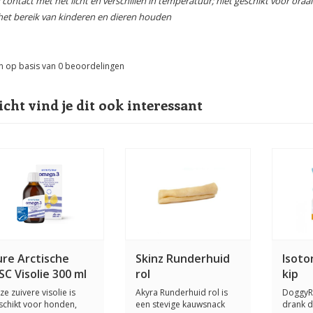
 contact met het licht en verschillen in temperatuur; niet geschikt voor oraa
het bereik van kinderen en dieren houden
n op basis van
0
beoordelingen
icht vind je dit ook interessant
ure Arctische
Skinz Runderhuid
Isoto
C Visolie 300 ml
rol
kip
ze zuivere visolie is
Akyra Runderhuid rol is
DoggyRa
schikt voor honden,
een stevige kauwsnack
drank d