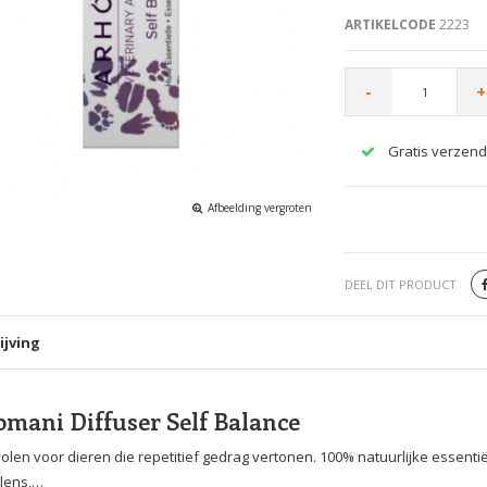
ARTIKELCODE
2223
-
+
Gratis verzend
Afbeelding vergroten
DEEL DIT PRODUCT
ijving
mani Diffuser Self Balance
len voor dieren die repetitief gedrag vertonen. 100% natuurlijke essenti
lens,…