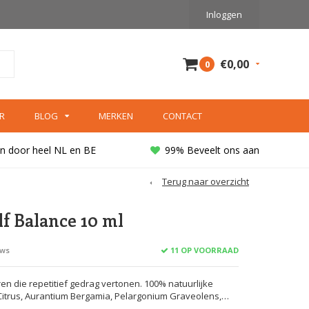
Inloggen
€0,00
0
R
BLOG
MERKEN
CONTACT
n door heel NL en BE
99% Beveelt ons aan
Terug naar overzicht
lf Balance 10 ml
11 OP VOORRAAD
ews
n die repetitief gedrag vertonen. 100% natuurlijke
 Citrus, Aurantium Bergamia, Pelargonium Graveolens,…