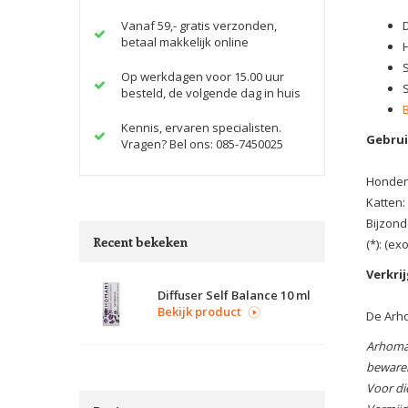
Vanaf 59,- gratis verzonden,
betaal makkelijk online
Op werkdagen voor 15.00 uur
besteld, de volgende dag in huis
Kennis, ervaren specialisten.
Gebrui
Vragen? Bel ons: 085-7450025
Honden:
Katten:
Bijzond
Recent bekeken
(*): (e
Verkrij
Diffuser Self Balance 10 ml
Bekijk product
De Arho
Arhoman
bewaren
Voor di