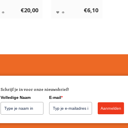
rtonen. 100% ...
bevatten 100% paa...
€20,00
€6,10
Schrijf je in voor onze nieuwsbrief!
Volledige Naam
E-mail
*
Aanmelden