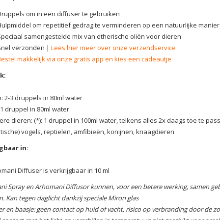
Druppels om in een diffuser te gebruiken
Hulpmiddel om repetitief gedrag te verminderen op een natuurlijke manier
Speciaal samengestelde mix van etherische oliën voor dieren
Snel verzonden |
Lees hier meer over onze verzendservice
Bestel makkelijk via onze gratis app en kies een cadeautje
k:
 2-3 druppels in 80ml water
 1 druppel in 80ml water
ere dieren: (*): 1 druppel in 100ml water, telkens alles 2x daags toe te p
xotische) vogels, reptielen, amfibieën, konijnen, knaagdieren
gbaar in:
mani Diffuser is verkrijgbaar in 10 ml
i Spray en Arhomani Diffusor kunnen, voor een betere werking, samen gebr
. Kan tegen daglicht dankzij speciale Miron glas
er en baasje: geen contact op huid of vacht, risico op verbranding door de z