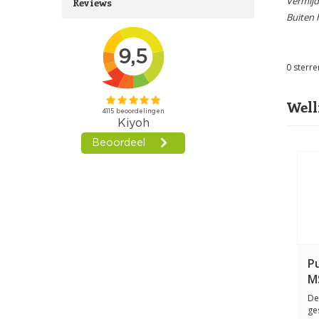
Vermijd
Reviews
Buiten 
0
sterre
Well
P
MS
De
ge