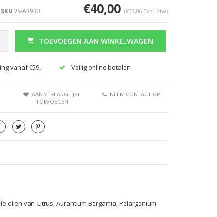
€40,00
SKU
VS-AR930
(€33,06 Excl. btw)
TOEVOEGEN AAN WINKELWAGEN
ing vanaf €59,-
Veilig online betalen
AAN VERLANGLIJST
NEEM CONTACT OP
TOEVOEGEN
ële oliën van Citrus, Aurantium Bergamia, Pelargonium