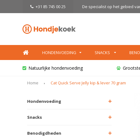
+31 85 745 00 25
De specialist op het gebied v
HONDENVOEDING
SNACKS
BENO
Natuurlijke hondenvoeding
Grootst
Home
Cat Quick Serve Jelly kip & lever 70 gram
Hondenvoeding
Snacks
Benodigdheden