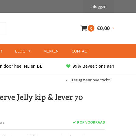
Inloggen
€0,00
0
R
BLOG
MERKEN
CONTACT
n door heel NL en BE
99% Beveelt ons aan
Terug naar overzicht
erve Jelly kip & lever 70
9 OP VOORRAAD
ews