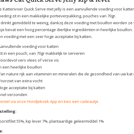
 Kattenvoer Quick Serve met jelly is een aanvullende voeding voor katten
eding zit in een makkelijke portieverpakking, pouches van 70gr.
 drinkt gemiddeld te weinig, dankzij deze voeding met bouillon worden ze
kje bevat een hoog percentage dierlijke ingrediënten in heerlijke bouillon.
een voeding met een zeer hoge acceptatie bij katten.
Aanvullende voeding voor katten
Zit in een pouch, van 70gr makkelijk te serveren
Boordevol vers vlees of verse vis
n een heerlijke bouillon
Van nature rijk aan vitaminen en mineralen die de gezondheid van uw ka
Voorziet van extra vocht
Hoge acceptatie bij katten
Snel verzonden
Bestel via onze Hondjekoek App en kies een cadeautje
telling:
orstfilet 55%, kip lever 7%, plantaardige geleermiddel 1%
e: