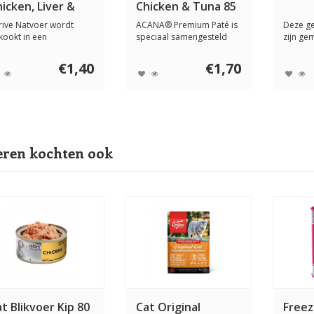
icken, Liver &
Chicken & Tuna 85
egetables 75
gram
rive Natvoer wordt
ACANA® Premium Paté is
Deze ge
ram
kookt in een
speciaal samengesteld
zijn ge
ppenbouillon met
om jouw kat d...
hand te 
ge...
€1,40
€1,70
ren kochten ook
t Blikvoer Kip 80
Cat Original
Freez