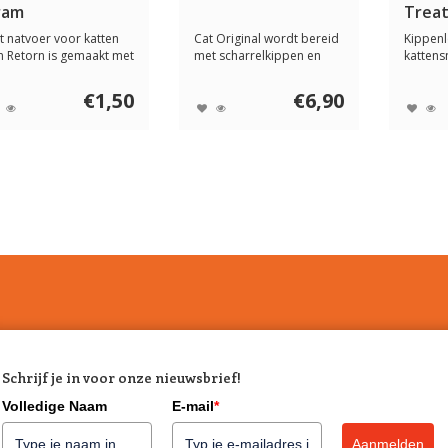
ram
Treat
Liver
t natvoer voor katten
Cat Original wordt bereid
Kippenl
gram
n Retorn is gemaakt met
met scharrelkippen en
kattens
0% natuu...
kalkoenvlees...
smakeli
gezond.
€1,50
€6,90
Schrijf je in voor onze nieuwsbrief!
Volledige Naam
E-mail
*
Aanmelden