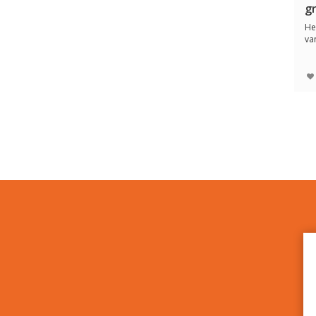
g
He
va
10