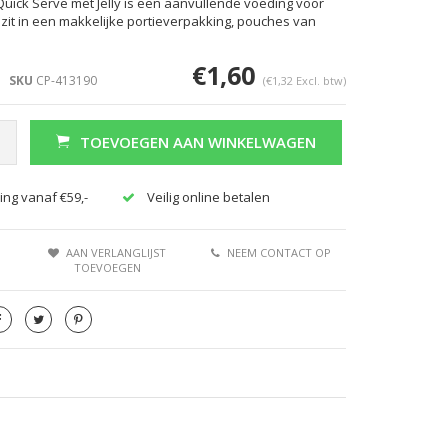
uick Serve met Jelly is een aanvullende voeding voor
zit in een makkelijke portieverpakking, pouches van
€1,60
SKU
CP-413190
(€1,32 Excl. btw)
TOEVOEGEN AAN WINKELWAGEN
ing vanaf €59,-
Veilig online betalen
AAN VERLANGLIJST
NEEM CONTACT OP
TOEVOEGEN