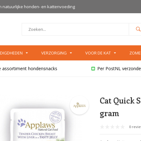
an natuurlijke honden- en kattenvoeding
DIGDHEDEN
VERZORGING
VOOR DE KAT
ZOME
e assortiment hondensnacks
Per PostNL verzonde
Cat Quick S
gram
0 revi