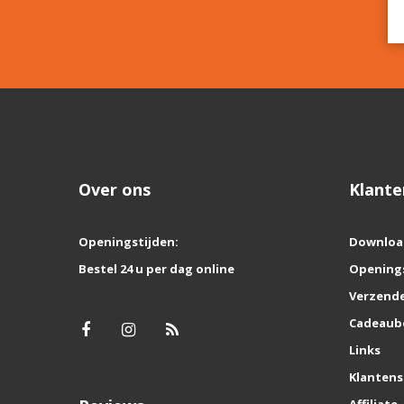
Over ons
Klante
Openingstijden:
Downloa
Bestel 24 u per dag online
Opening
Verzende
Cadeaub
Links
Klantens
Affiliate