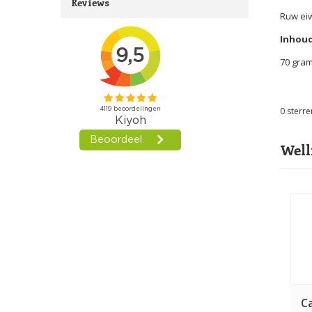
Reviews
Ruw eiw
Inhou
70 gra
0
sterre
Well
C