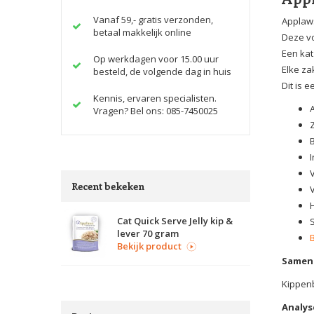
Vanaf 59,- gratis verzonden,
Applaws
betaal makkelijk online
Deze vo
Een kat
Op werkdagen voor 15.00 uur
Elke za
besteld, de volgende dag in huis
Dit is 
Kennis, ervaren specialisten.
Vragen? Bel ons: 085-7450025
I
Recent bekeken
Cat Quick Serve Jelly kip &
lever 70 gram
Bekijk product
Samens
Kippenb
Analys