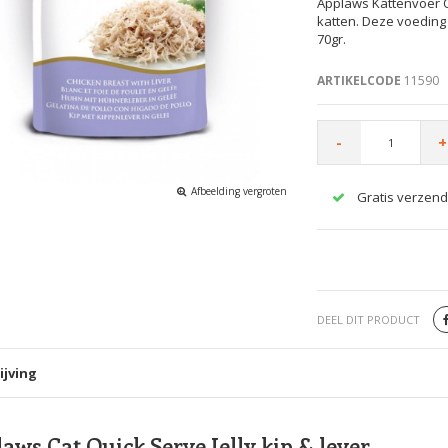
Applaws Kattenvoer Q
katten. Deze voeding 
70gr.
ARTIKELCODE
11590
-
+
Afbeelding vergroten
Gratis verzend
DEEL DIT PRODUCT
ijving
aws Cat Quick Serve Jelly kip & lever