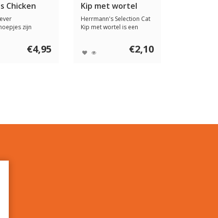
s Chicken
Kip met wortel
 Treats 50
ever
Herrmann's Selection Cat
noepjes zijn
Kip met wortel is een
jk en heel erg
complete biol...
..
€4,95
€2,10