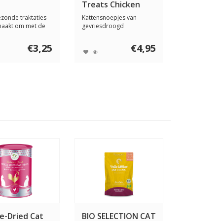
Treats Chicken
Breast Treats 50
zonde traktaties
Kattensnoepjes van
gram
maakt om met de
gevriesdroogd
voere...
kippenborstvlees. Katten
zi...
€3,25
€4,95
e-Dried Cat
BIO SELECTION CAT