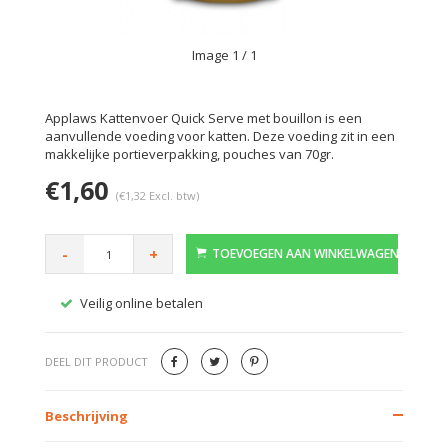
Image
1
/ 1
Applaws Kattenvoer Quick Serve met bouillon is een
aanvullende voeding voor katten. Deze voeding zit in een
makkelijke portieverpakking, pouches van 70gr.
€1,60
(€1,32 Excl. btw)
-
+
TOEVOEGEN AAN WINKELWAGEN
Veilig online betalen
Gratis
DEEL DIT PRODUCT
Beschrijving