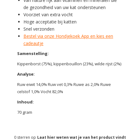
Van nature rijk aan vitaminen en mineralen die
de gezondheid van uw kat ondersteunen
Voorziet van extra vocht
Hoge acceptatie bij katten
Snel verzonden
Bestel via onze Hondjekoek App en kies een
cadeautje
Samenstelling:
Kippenborst (75%), kippenbouillon (23%), wilde rijst (2%)
Analyse:
Ruw eiwit 14,0% Ruw vet 0,3% Ruwe as 2,0% Ruwe
celstof 1,0% Vocht 82,0%
Inhoud:
70 gram
0
sterren op
Laat hier weten wat je van het product vindt