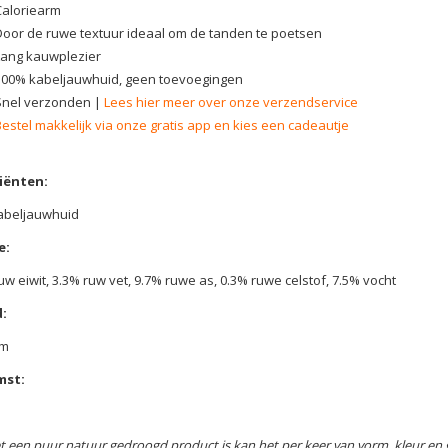
Caloriearm
Door de ruwe textuur ideaal om de tanden te poetsen
Lang kauwplezier
100% kabeljauwhuid, geen toevoegingen
Snel verzonden |
Lees hier meer over onze verzendservice
Bestel makkelijk via onze gratis app en kies een cadeautje
iënten:
abeljauwhuid
e:
uw eiwit, 3.3% ruw vet, 9.7% ruwe as, 0.3% ruwe celstof, 7.5% vocht
:
am
mst:
t een puur natuur gedroogd product is kan het per keer van vorm, kleur en g