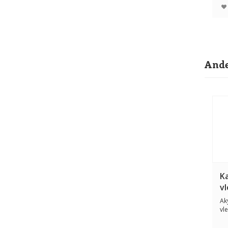
Ande
K
v
Ak
vl
cm 