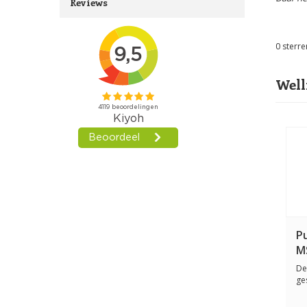
Reviews
0
sterre
Well
P
MS
De
ge
ka