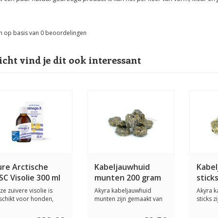
n op basis van
0
beoordelingen
icht vind je dit ook interessant
ure Arctische
Kabeljauwhuid
Kabel
C Visolie 300 ml
munten 200 gram
stick
gram
ze zuivere visolie is
Akyra kabeljauwhuid
Akyra k
schikt voor honden,
munten zijn gemaakt van
sticks 
tten en paar...
100% vermalen ka...
100% ve