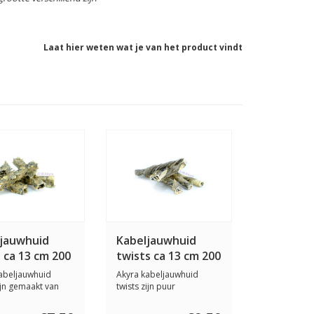
Laat hier weten wat je van het product vindt
jauwhuid
Kabeljauwhuid
s ca 13 cm 200
twists ca 13 cm 200
gram
abeljauwhuid
Akyra kabeljauwhuid
zijn gemaakt van
twists zijn puur
rmalen ka...
gedroogde
kabeljauwhuid...