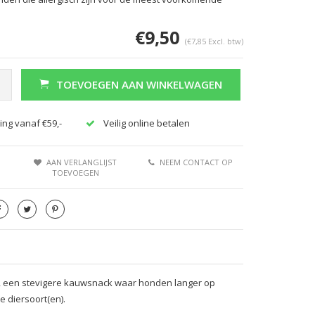
€9,50
(€7,85 Excl. btw)
TOEVOEGEN AAN WINKELWAGEN
ing vanaf €59,-
Veilig online betalen
AAN VERLANGLIJST
NEEM CONTACT OP
TOEVOEGEN
d, een stevigere kauwsnack waar honden langer op
 diersoort(en).