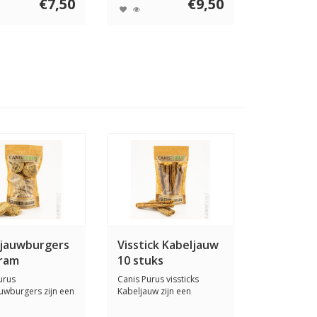
€7,50
€9,50
ljauwburgers
Visstick Kabeljauw
gram
10 stuks
urus
Canis Purus vissticks
uwburgers zijn een
Kabeljauw zijn een
e en natuurlij...
heerlijke en natuur...