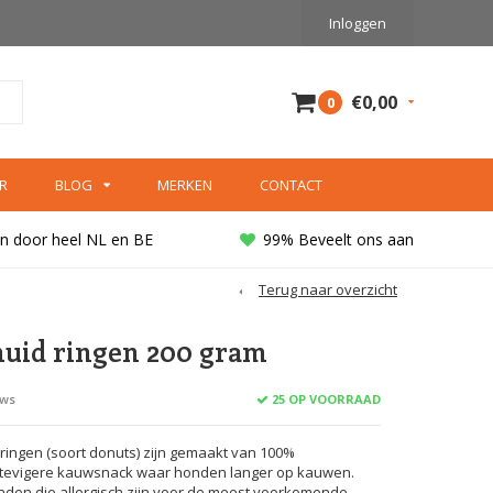
Inloggen
€0,00
0
R
BLOG
MERKEN
CONTACT
n door heel NL en BE
99% Beveelt ons aan
Terug naar overzicht
uid ringen 200 gram
25 OP VOORRAAD
ews
ringen (soort donuts) zijn gemaakt van 100%
stevigere kauwsnack waar honden langer op kauwen.
nden die allergisch zijn voor de meest voorkomende