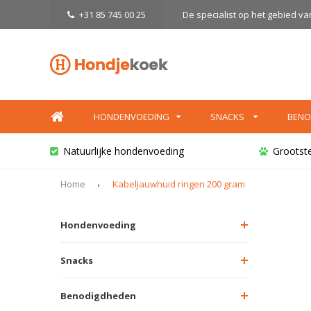
+31 85 745 00 25
De specialist op het gebied v
HONDENVOEDING
SNACKS
BENO
Natuurlijke hondenvoeding
Grootst
Home
Kabeljauwhuid ringen 200 gram
Hondenvoeding
Snacks
Benodigdheden