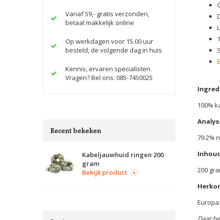
Vanaf 59,- gratis verzonden,
betaal makkelijk online
Op werkdagen voor 15.00 uur
besteld, de volgende dag in huis
Kennis, ervaren specialisten.
Vragen? Bel ons: 085-7450025
Ingred
100% k
Analys
Recent bekeken
79.2% r
Inhoud
Kabeljauwhuid ringen 200
gram
200 gr
Bekijk product
Herko
Europa
Daar he