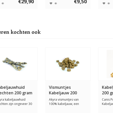
€29,90
€9,50
ren kochten ook
abeljauwhuid
Vismuntjes
Kabe
lechten 200 gram
Kabeljauw 200
200 
gram
yra kabeljauwhuid
Akyra vismuntjes van
Canis P
echten zijn ongeveer 30
100% kabeljauw, een
Kabelja
lang, een s...
mooi alternatief vo...
heerlijk