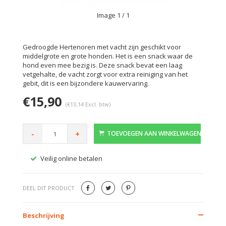
Image
1
/ 1
Gedroogde Hertenoren met vacht zijn geschikt voor
middelgrote en grote honden. Het is een snack waar de
hond even mee bezig is. Deze snack bevat een laag
vetgehalte, de vacht zorgt voor extra reiniging van het
gebit, dit is een bijzondere kauwervaring.
€15,90
(€13,14 Excl. btw)
-
+
TOEVOEGEN AAN WINKELWAGEN
Veilig online betalen
Gratis
DEEL DIT PRODUCT
Beschrijving