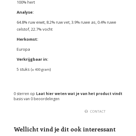
100% hert
Analyse:
64.8% ruw eiwit, 8.2% ruw vet, 3.9% ruwe as, 0.4% ruwe
celstof, 22.7% vocht
Herkomst:
Europa
Verkrijgbaar in:
5 stuks (
)
± 400 gram
0
sterren op
Laat hier weten wat je van het product vindt
basis van
0
beoordelingen
CONTACT
Wellicht vind je dit ook interessant