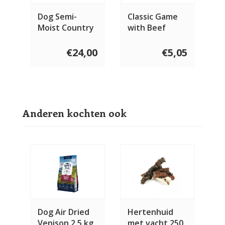
Dog Semi-
Classic Game
Moist Country
with Beef
Feast
€24,00
€5,05
Anderen kochten ook
Dog Air Dried
Hertenhuid
Venison 2,5 kg
met vacht 250