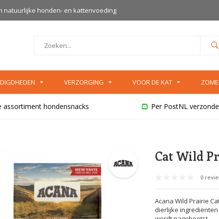
an natuurlijke honden- en kattenvoeding
DIGDHEDEN
VERZORGING
VOOR DE KAT
ZOME
e assortiment hondensnacks
Per PostNL verzonde
Cat Wild Pr
0 revi
Acana Wild Prairie Ca
dierlijke ingrediënten
wordt nagebootst.