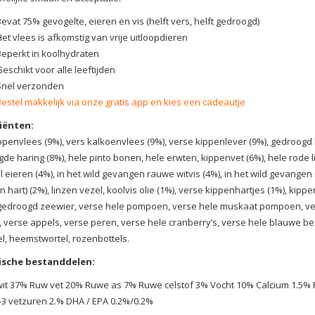
evat 75% gevogelte, eieren en vis (helft vers, helft gedroogd)
et vlees is afkomstig van vrije uitloopdieren
Beperkt in koolhydraten
eschikt voor alle leeftijden
Snel verzonden
Bestel makkelijk via onze gratis app en kies een cadeautje
iënten:
ppenvlees (9%), vers kalkoenvlees (9%), verse kippenlever (9%), gedroogd 
de haring (8%), hele pinto bonen, hele erwten, kippenvet (6%), hele rode l
l eieren (4%), in het wild gevangen rauwe witvis (4%), in het wild gevang
en hart) (2%), linzen vezel, koolvis olie (1%), verse kippenhartjes (1%), ki
 gedroogd zeewier, verse hele pompoen, verse hele muskaat pompoen, ver
, verse appels, verse peren, verse hele cranberry’s, verse hele blauwe bes
l, heemstwortel, rozenbottels.
ische bestanddelen:
it 37% Ruw vet 20% Ruwe as 7% Ruwe celstof 3% Vocht 10% Calcium 1.5% 
3 vetzuren 2.% DHA / EPA 0.2%/0.2%