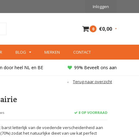
Inloggen
€0,00
0
R
BLOG
MERKEN
CONTACT
n door heel NL en BE
99% Beveelt ons aan
Terug naar overzicht
airie
8 OP VOORRAAD
ews
t barst letterlijk van de voedende verscheidenheid aan
 (70%) zodat het natuurlijke dieet van uw kat perfect