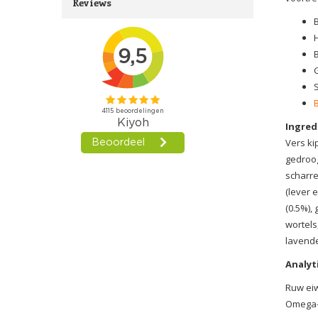
Reviews
B
H
G
Ingred
Vers ki
gedroog
scharre
(lever 
(0.5%),
wortels
lavende
Analyt
Ruw eiw
Omega-