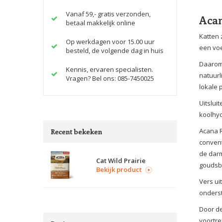
Vanaf 59,- gratis verzonden,
Acan
betaal makkelijk online
Katten 
Op werkdagen voor 15.00 uur
een voe
besteld, de volgende dag in huis
Daarom 
Kennis, ervaren specialisten.
natuurl
Vragen? Bel ons: 085-7450025
lokale 
Uitslui
koolhyd
Acana R
Recent bekeken
convent
de darm
Cat Wild Prairie
goudsbl
Bekijk product
Vers ui
onderst
Door de
voortre