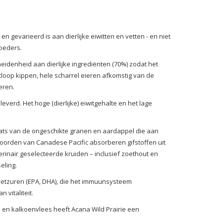
en gevarieerd is aan dierlijke eiwitten en vetten - en niet
oeders.
heidenheid aan dierlijke ingrediënten (70%) zodat het
uitloop kippen, hele scharrel eieren afkomstig van de
eren.
verd. Het hoge (dierlijke) eiwitgehalte en het lage
plaats van de ongeschikte granen en aardappel die aan
oorden van Canadese Pacific absorberen gifstoffen uit
rinair geselecteerde kruiden – inclusief zoethout en
eling.
 vetzuren (EPA, DHA), die het immuunsysteem
 vitaliteit.
 en kalkoenvlees heeft Acana Wild Prairie een