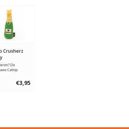
p Crusherz
ly
vieren? De
aws Catnip
z Bubbly weet je...
€3,95