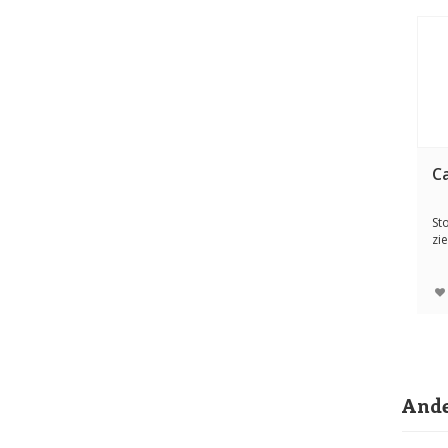
Ca
St
zi
Tre
Ande