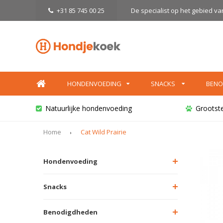
+31 85 745 00 25
De specialist op het gebied v
HONDENVOEDING
SNACKS
BENO
Natuurlijke hondenvoeding
Grootst
Home
Cat Wild Prairie
Hondenvoeding
Snacks
Benodigdheden