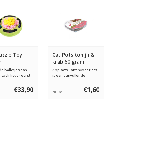
uzzle Toy
Cat Pots tonijn &
n
krab 60 gram
de balletjes aan
Applaws Kattenvoer Pots
 toch liever eerst
is een aanvullende
z...
voeding voor katt...
€33,90
€1,60