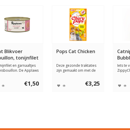
t Blikvoer
Pops Cat Chicken
Catni
uillon, tonijnfilet
Bubb
 garnaal
nijnfilet en garnaaltjes
Deze gezonde traktaties
Iets te 
 visbouillon. De Applaws
zijn gemaakt om met de
ZippyCl
 bl...
hand te voere...
Crusher
€1,50
€3,25