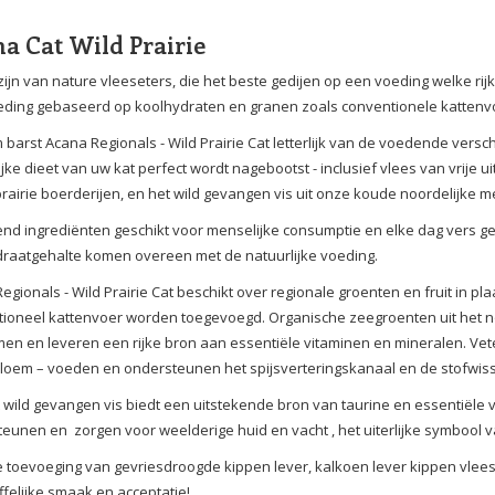
a Cat Wild Prairie
zijn van nature vleeseters, die het beste gedijen op een voeding welke rijk 
ding gebaseerd op koolhydraten en granen zoals conventionele kattenv
barst Acana Regionals - Wild Prairie Cat letterlijk van de voedende versc
ijke dieet van uw kat perfect wordt nagebootst - inclusief vlees van vrije 
prairie boerderijen, en het wild gevangen vis uit onze koude noordelijke m
tend ingrediënten geschikt voor menselijke consumptie en elke dag vers gele
raatgehalte komen overeen met de natuurlijke voeding.
egionals - Wild Prairie Cat beschikt over regionale groenten en fruit in 
ioneel kattenvoer worden toegevoegd. Organische zeegroenten uit het n
en en leveren een rijke bron aan essentiële vitaminen en mineralen. Vete
oem – voeden en ondersteunen het spijsverteringskanaal en de stofwiss
t wild gevangen vis biedt een uitstekende bron van taurine en essentiële
eunen en zorgen voor weelderige huid en vacht , het uiterlijke symbool van
 toevoeging van gevriesdroogde kippen lever, kalkoen lever kippen vlees
ffelijke smaak en acceptatie!