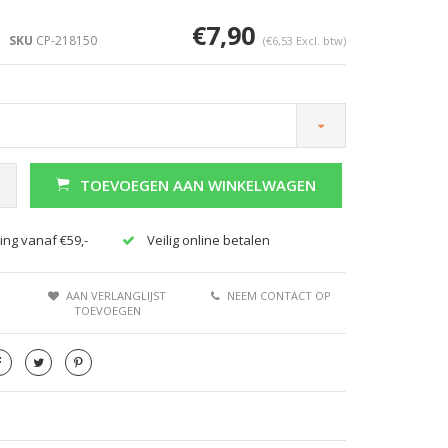
€7,90
SKU
CP-218150
(€6,53 Excl. btw)
TOEVOEGEN AAN WINKELWAGEN
Afbeelding vergroten
ing vanaf €59,-
Veilig online betalen
AAN VERLANGLIJST
NEEM CONTACT OP
TOEVOEGEN