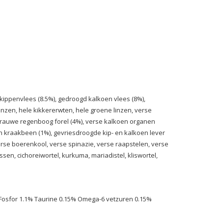
kippenvlees (8.5%), gedroogd kalkoen vlees (8%),
inzen, hele kikkererwten, hele groene linzen, verse
en rauwe regenboog forel (4%), verse kalkoen organen
ppen kraakbeen (1%), gevriesdroogde kip- en kalkoen lever
se boerenkool, verse spinazie, verse raapstelen, verse
sen, cichoreiwortel, kurkuma, mariadistel, kliswortel,
Fosfor 1.1% Taurine 0.15% Omega-6 vetzuren 0.15%