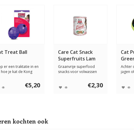
t Treat Ball
Care Cat Snack
Cat P
Superfruits Lam
Gree
100 gram
op er een traktatie in en
Graanvrije superfood
Achter 
e hoe je kat de Kong
snacks voor volwassen
jagen of
at Bal...
katten met Lam (3...
brokjes 
€5,20
€2,30
ren kochten ook