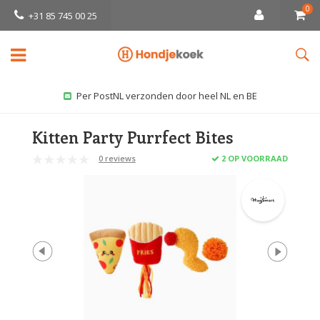
0
+31 85 745 00 25
Per PostNL verzonden door heel NL en BE
Kitten Party Purrfect Bites
0 reviews
2 OP VOORRAAD