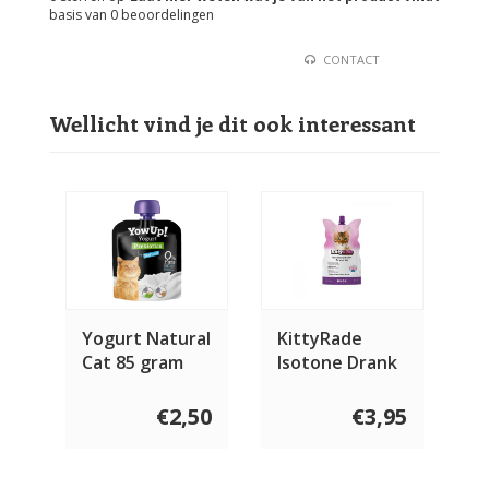
basis van
0
beoordelingen
CONTACT
Wellicht vind je dit ook interessant
Yogurt Natural
KittyRade
Cat 85 gram
Isotone Drank
met eend 250
ml
€2,50
€3,95