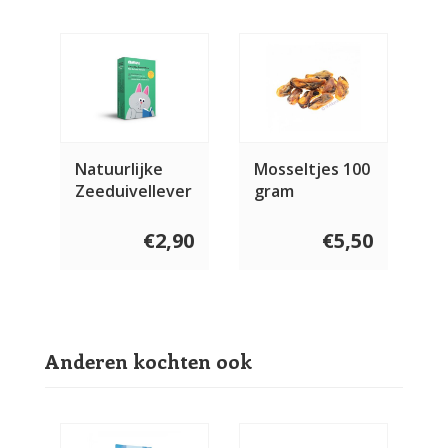
Natuurlijke
Mosseltjes 100
Zeeduivellever
gram
voor de kat
115 gram
€2,90
€5,50
Anderen kochten ook