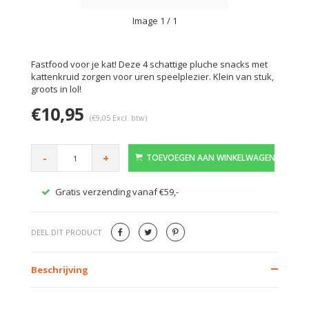
Image
1
/ 1
Fastfood voor je kat! Deze 4 schattige pluche snacks met
kattenkruid zorgen voor uren speelplezier. Klein van stuk,
groots in lol!
€10,95
(€9,05 Excl. btw)
-
+
TOEVOEGEN AAN WINKELWAGEN
Gratis verzending vanaf €59,-
Veilig
DEEL DIT PRODUCT
Beschrijving