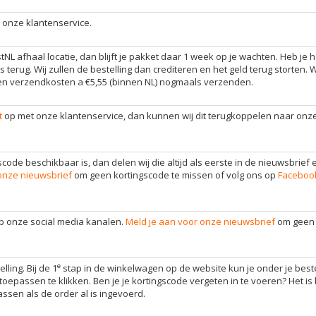
 onze klantenservice.
NL afhaal locatie, dan blijft je pakket daar 1 week op je wachten. Heb je h
rug. Wij zullen de bestelling dan crediteren en het geld terug storten. Wi
gen verzendkosten a €5,55 (binnen NL) nogmaals verzenden.
t
op met onze klantenservice, dan kunnen wij dit terugkoppelen naar onz
gscode beschikbaar is, dan delen wij die altijd als eerste in de nieuwsbrief 
onze nieuwsbrief
om geen kortingscode te missen of volg ons op
Faceboo
op onze social media kanalen.
Meld je aan voor onze nieuwsbrief
om geen 
e
ling. Bij de 1
stap in de winkelwagen op de website kun je onder je best
oepassen te klikken. Ben je je kortingscode vergeten in te voeren? Het is
ssen als de order al is ingevoerd.