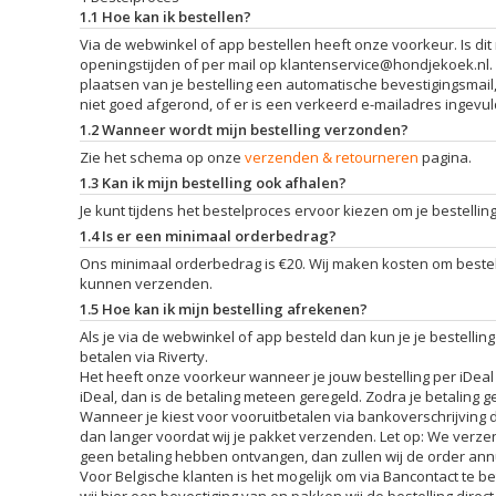
1.1 Hoe kan ik bestellen?
Via de webwinkel of app bestellen heeft onze voorkeur. Is dit
openingstijden of per mail op
klantenservice@hondjekoek.nl
.
plaatsen van je bestelling een automatische bevestigingsmail, 
niet goed afgerond, of er is een verkeerd e-mailadres ingevul
1.2 Wanneer wordt mijn bestelling verzonden?
Zie het schema op onze
verzenden & retourneren
pagina.
1.3 Kan ik mijn bestelling ook afhalen?
Je kunt tijdens het bestelproces ervoor kiezen om je bestelling
1.4 Is er een minimaal orderbedrag?
Ons minimaal orderbedrag is €20. Wij maken kosten om beste
kunnen verzenden.
1.5 Hoe kan ik mijn bestelling afrekenen?
Als je via de webwinkel of app besteld dan kun je je bestellin
betalen via Riverty.
Het heeft onze voorkeur wanneer je jouw bestelling per iDeal 
iDeal, dan is de betaling meteen geregeld. Zodra je betaling gel
Wanneer je kiest voor vooruitbetalen via bankoverschrijving d
dan langer voordat wij je pakket verzenden. Let op: We verze
geen betaling hebben ontvangen, dan zullen wij de order ann
Voor Belgische klanten is het mogelijk om via Bancontact te bet
wij hier een bevestiging van en pakken wij de bestelling direct 