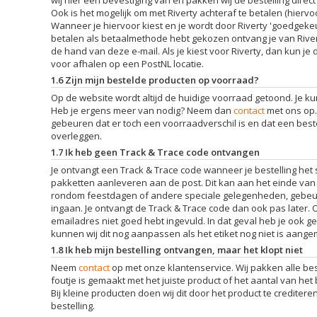
Ook is het mogelijk om met Riverty achteraf te betalen (hiervoo
Wanneer je hiervoor kiest en je wordt door Riverty 'goedgekeur
betalen als betaalmethode hebt gekozen ontvang je van Riverty
de hand van deze e-mail. Als je kiest voor Riverty, dan kun je 
voor afhalen op een PostNL locatie.
1.6 Zijn mijn bestelde producten op voorraad?
Op de website wordt altijd de huidige voorraad getoond. Je k
Heb je ergens meer van nodig? Neem dan
contact
met ons op.
gebeuren dat er toch een voorraadverschil is en dat een besteld 
overleggen.
1.7 Ik heb geen Track & Trace code ontvangen
Je ontvangt een Track & Trace code wanneer je bestelling het
pakketten aanleveren aan de post. Dit kan aan het einde van
rondom feestdagen of andere speciale gelegenheden, gebeur
ingaan. Je ontvangt de Track & Trace code dan ook pas later. 
emailadres niet goed hebt ingevuld. In dat geval heb je ook 
kunnen wij dit nog aanpassen als het etiket nog niet is aange
1.8 Ik heb mijn bestelling ontvangen, maar het klopt niet
Neem
contact
op met onze klantenservice. Wij pakken alle bes
foutje is gemaakt met het juiste product of het aantal van het b
Bij kleine producten doen wij dit door het product te creditere
bestelling.