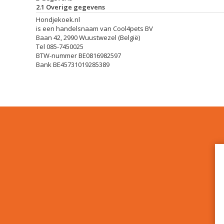
2.1 Overige gegevens
Hondjekoek.nl
is een handelsnaam van Cool4pets BV
Baan 42, 2990 Wuustwezel (België)
Tel 085-7450025
BTW-nummer
BE0816982597
Bank BE45731019285389