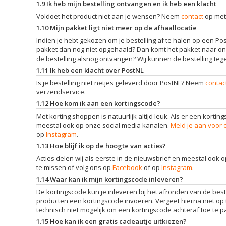
1.9 Ik heb mijn bestelling ontvangen en ik heb een klacht
Voldoet het product niet aan je wensen? Neem
contact
op met
1.10 Mijn pakket ligt niet meer op de afhaallocatie
Indien je hebt gekozen om je bestelling af te halen op een Post
pakket dan nog niet opgehaald? Dan komt het pakket naar ons te
de bestelling alsnog ontvangen? Wij kunnen de bestelling te
1.11 Ik heb een klacht over PostNL
Is je bestelling niet netjes geleverd door PostNL? Neem
contac
verzendservice.
1.12 Hoe kom ik aan een kortingscode?
Met korting shoppen is natuurlijk altijd leuk. Als er een kortin
meestal ook op onze social media kanalen.
Meld je aan voor 
op
Instagram
.
1.13 Hoe blijf ik op de hoogte van acties?
Acties delen wij als eerste in de nieuwsbrief en meestal ook 
te missen of volg ons op
Facebook
of op
Instagram
.
1.14 Waar kan ik mijn kortingscode inleveren?
De kortingscode kun je inleveren bij het afronden van de bestel
producten een kortingscode invoeren. Vergeet hierna niet op t
technisch niet mogelijk om een kortingscode achteraf toe te pa
1.15 Hoe kan ik een gratis cadeautje uitkiezen?