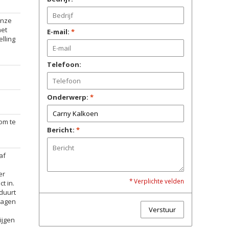
onze
het
E-mail:
*
lling
Telefoon:
Onderwerp:
*
om te
Bericht:
*
af
er
* Verplichte velden
t in.
 duurt
kdagen
Verstuur
ijgen