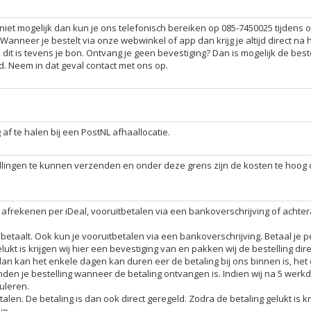
 niet mogelijk dan kun je ons telefonisch bereiken op 085-7450025 tijdens 
 Wanneer je bestelt via onze webwinkel of app dan krijg je altijd direct na 
dit is tevens je bon. Ontvang je geen bevestiging? Dan is mogelijk de beste
d. Neem in dat geval contact met ons op.
 af te halen bij een PostNL afhaallocatie.
llingen te kunnen verzenden en onder deze grens zijn de kosten te hoog 
g afrekenen per iDeal, vooruitbetalen via een bankoverschrijving of achter
betaalt. Ook kun je vooruitbetalen via een bankoverschrijving. Betaal je p
ukt is krijgen wij hier een bevestiging van en pakken wij de bestelling direc
an kan het enkele dagen kan duren eer de betaling bij ons binnen is, het
nden je bestelling wanneer de betaling ontvangen is. Indien wij na 5 wer
uleren.
alen. De betaling is dan ook direct geregeld. Zodra de betaling gelukt is kr
in.