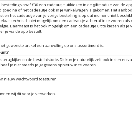
bij besteding vanaf €30 een cadeautje uitkiezen in de giftmodule van de ap
altijd goed na of het cadeautje ook in je winkelwagen is gekomen. Het aanbo
st en het cadeautje van je vorige bestelling is op dat moment niet beschik
helaas technisch niet mogelijk om een cadeautje achteraf in te voeren als 
lgië. Daarnaast is het ook mogelijk om een cadeautje uit te kiezen als je 
r je via de app bestelt.
f het gewenste artikel een aanvulling op ons assortiment is.
ount?
erugkijken in de bestelhistorie. Dit kun je natuurlijk zelf ook inzien en v
k hoef je niet steeds je gegevens opnieuw in te voeren.
een nieuw wachtwoord toesturen.
nnen wij dit voor je verwerken.