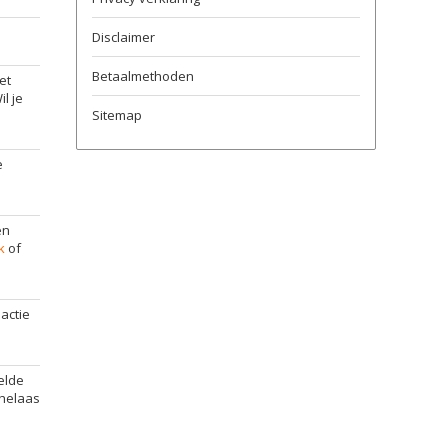
Disclaimer
Betaalmethoden
et
l je
Sitemap
e
en
k
of
actie
elde
 helaas