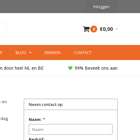
Inloggen
€0,00
0
R
BLOG
MERKEN
CONTACT
n door heel NL en BE
99% Beveelt ons aan
- en
Neem contact op
erdag
Naam:
*
Bedrijf: