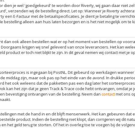
r dien je wel 'goedgekeurd' te worden door Riverty, wij gaan daar niet zelf
d', verzenden wij de bestelling direct. Let op: Wanneer je Riverty achtera
 een E-Factuur met de betaalspecificaties. Je dient je betaling te verrich
de bestelling alleen aan huis laten bezorgen en is het niet mogelijk om te 
unt dan ook alleen bestellen wat er op het moment van bestellen op voorra
 Doorgaans krijgen wij snel geleverd van onze leveranciers. Het kan wel
product er toch niet blijkt te zijn. In dit geval nemen wij contact met je o
 sorteerproces is ingegaan bij PostNL. Dit gebeurd op werkdagen wanneer 
 de middag zijn, maar ook pas op het einde van de avond. In drukke peri
d het ook weleens dat de pakketten pas een dag later het sorteerproces
Ook kan het zijn dat je geen Track & Trace code hebt ontvangen, omdat je j
geen bevestiging ontvangen van de bestelling. Neem dan
contact
met ons o
maakt.
tellingen met de hand in en dit blijft mensenwerk. Het kan gebeuren dat 
estelde product. Indien de bestelling niet klopt, dan corrigeren wij dit natuu
n en het geld terug te storten. Of het in overleg toe te voegen bij de volge