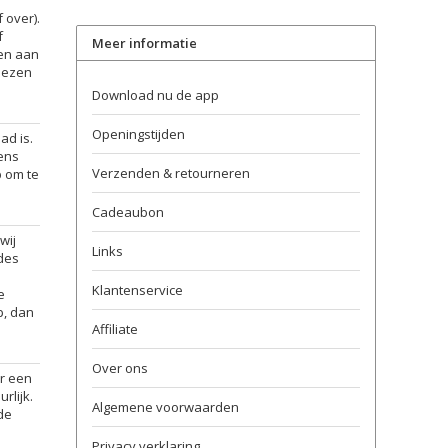
 over).
f
Meer informatie
ten aan
kiezen
Download nu de app
Openingstijden
ad is.
eens
Verzenden & retourneren
p om te
Cadeaubon
wij
Links
odes
Klantenservice
e
p, dan
Affiliate
Over ons
er een
rlijk.
Algemene voorwaarden
nde
Privacy verklaring