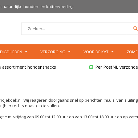
an natuurlijke honden- en kattenvoeding
DIGDHEDEN
VERZORGING
VOOR DE KAT
ZOME
e assortiment hondensnacks
Per PostNL verzonde
ndjekoek.nl
. Wij reageren doorgaans snel op berichten (m.u.z. van sluiting
(hier rechts naast) in te vullen.
t.e.m. vrijdag van 09.00 tot 12.00 uur en van 13.00 tot 18.00 uur en op zat