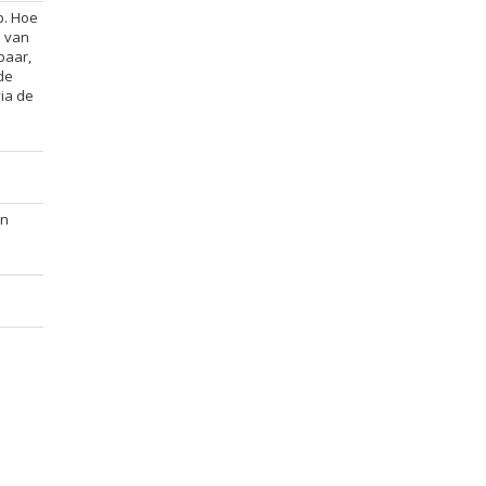
p. Hoe
d van
baar,
de
via de
an