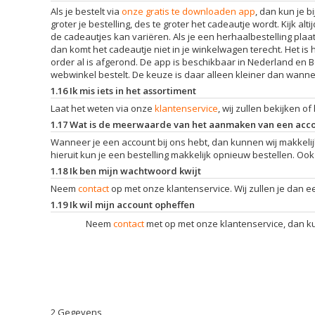
Als je bestelt via
onze gratis te downloaden app
, dan kun je 
groter je bestelling, des te groter het cadeautje wordt. Kijk 
de cadeautjes kan variëren. Als je een herhaalbestelling plaat
dan komt het cadeautje niet in je winkelwagen terecht. Het is 
order al is afgerond. De app is beschikbaar in Nederland en Be
webwinkel bestelt. De keuze is daar alleen kleiner dan wannee
1.16 Ik mis iets in het assortiment
Laat het weten via onze
klantenservice
, wij zullen bekijken o
1.17 Wat is de meerwaarde van het aanmaken van een acc
Wanneer je een account bij ons hebt, dan kunnen wij makkelijk t
hieruit kun je een bestelling makkelijk opnieuw bestellen. Oo
1.18 Ik ben mijn wachtwoord kwijt
Neem
contact
op met onze klantenservice. Wij zullen je dan 
1.19 Ik wil mijn account opheffen
Neem
contact
met op met onze klantenservice, dan ku
2 Gegevens