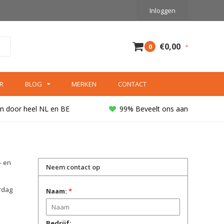
Inloggen
€0,00
0
R
BLOG
MERKEN
CONTACT
n door heel NL en BE
99% Beveelt ons aan
- en
Neem contact op
erdag
Naam:
*
Bedrijf: