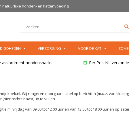
an natuurlijke honden- en kattenvoeding
DIGDHEDEN
VERZORGING
VOOR DE KAT
ZOME
e assortiment hondensnacks
Per PostNL verzonde
ndjekoek.nl
. Wij reageren doorgaans snel op berichten (m.u.z. van sluiting
(hier rechts naast) in te vullen.
t.e.m. vrijdag van 09.00 tot 12.00 uur en van 13.00 tot 18.00 uur en op zat