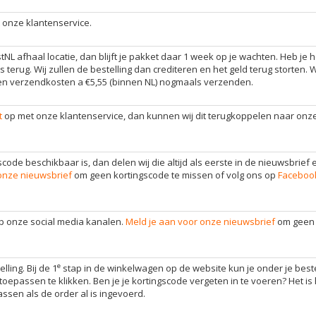
 onze klantenservice.
NL afhaal locatie, dan blijft je pakket daar 1 week op je wachten. Heb je h
rug. Wij zullen de bestelling dan crediteren en het geld terug storten. Wi
gen verzendkosten a €5,55 (binnen NL) nogmaals verzenden.
t
op met onze klantenservice, dan kunnen wij dit terugkoppelen naar onz
gscode beschikbaar is, dan delen wij die altijd als eerste in de nieuwsbrief 
onze nieuwsbrief
om geen kortingscode te missen of volg ons op
Faceboo
op onze social media kanalen.
Meld je aan voor onze nieuwsbrief
om geen 
e
ling. Bij de 1
stap in de winkelwagen op de website kun je onder je best
oepassen te klikken. Ben je je kortingscode vergeten in te voeren? Het is
ssen als de order al is ingevoerd.