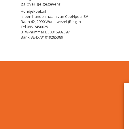
2.1 Overige gegevens
Hondjekoek.nl
is een handelsnaam van Cool4pets BV
Baan 42, 2990 Wuustwezel (België)
Tel 085-7450025
BTW-nummer
BE0816982597
Bank BE45731019285389