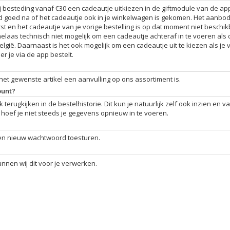
bij besteding vanaf €30 een cadeautje uitkiezen in de giftmodule van de ap
altijd goed na of het cadeautje ook in je winkelwagen is gekomen. Het aanbo
st en het cadeautje van je vorige bestelling is op dat moment niet beschik
helaas technisch niet mogelijk om een cadeautje achteraf in te voeren als 
lgië. Daarnaast is het ook mogelijk om een cadeautje uit te kiezen als je 
r je via de app bestelt.
f het gewenste artikel een aanvulling op ons assortiment is.
ount?
erugkijken in de bestelhistorie. Dit kun je natuurlijk zelf ook inzien en v
k hoef je niet steeds je gegevens opnieuw in te voeren.
een nieuw wachtwoord toesturen.
nnen wij dit voor je verwerken.