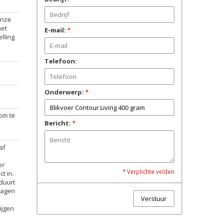
onze
het
E-mail:
*
lling
Telefoon:
Onderwerp:
*
om te
Bericht:
*
af
er
* Verplichte velden
t in.
 duurt
kdagen
Verstuur
ijgen