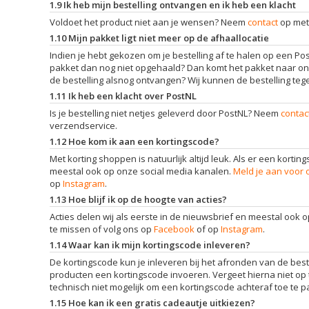
1.9 Ik heb mijn bestelling ontvangen en ik heb een klacht
Voldoet het product niet aan je wensen? Neem
contact
op met
1.10 Mijn pakket ligt niet meer op de afhaallocatie
Indien je hebt gekozen om je bestelling af te halen op een Post
pakket dan nog niet opgehaald? Dan komt het pakket naar ons te
de bestelling alsnog ontvangen? Wij kunnen de bestelling te
1.11 Ik heb een klacht over PostNL
Is je bestelling niet netjes geleverd door PostNL? Neem
contac
verzendservice.
1.12 Hoe kom ik aan een kortingscode?
Met korting shoppen is natuurlijk altijd leuk. Als er een kortin
meestal ook op onze social media kanalen.
Meld je aan voor 
op
Instagram
.
1.13 Hoe blijf ik op de hoogte van acties?
Acties delen wij als eerste in de nieuwsbrief en meestal ook 
te missen of volg ons op
Facebook
of op
Instagram
.
1.14 Waar kan ik mijn kortingscode inleveren?
De kortingscode kun je inleveren bij het afronden van de bestel
producten een kortingscode invoeren. Vergeet hierna niet op t
technisch niet mogelijk om een kortingscode achteraf toe te pa
1.15 Hoe kan ik een gratis cadeautje uitkiezen?