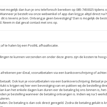
 niet mogelijk dan kun je ons telefonisch bereiken op 085-7450025 tijdens 
 Wanneer je bestelt via onze webwinkel of app dan krijg je altijd direct na 
dit is tevens je bon. Ontvang je geen bevestiging? Dan is mogelijk de beste
d. Neem in dat geval contact met ons op.
 af te halen bij een PostNL afhaallocatie.
llingen te kunnen verzenden en onder deze grens zijn de kosten te hoog 
g afrekenen per iDeal, vooruitbetalen via een bankoverschrijving of achter
betaalt. Ook kun je vooruitbetalen via een bankoverschrijving. Betaal je p
ukt is krijgen wij hier een bevestiging van en pakken wij de bestelling direc
an kan het enkele dagen kan duren eer de betaling bij ons binnen is, het
nden je bestelling wanneer de betaling ontvangen is. Indien wij na 5 wer
uleren.
alen. De betaling is dan ook direct geregeld. Zodra de betaling gelukt is kr
in.