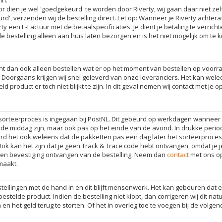
r dien je wel 'goedgekeurd' te worden door Riverty, wij gaan daar niet zelf
d', verzenden wij de bestelling direct. Let op: Wanneer je Riverty achtera
 een E-Factuur met de betaalspecificaties. Je dient je betaling te verrich
de bestelling alleen aan huis laten bezorgen en is het niet mogelijk om te 
unt dan ook alleen bestellen wat er op het moment van bestellen op voorra
 Doorgaans krijgen wij snel geleverd van onze leveranciers. Het kan wel
product er toch niet blijkt te zijn. In dit geval nemen wij contact met je o
 sorteerproces is ingegaan bij PostNL. Dit gebeurd op werkdagen wanneer 
 de middag zijn, maar ook pas op het einde van de avond. In drukke peri
d het ook weleens dat de pakketten pas een dag later het sorteerproces
Ook kan het zijn dat je geen Track & Trace code hebt ontvangen, omdat je j
geen bevestiging ontvangen van de bestelling. Neem dan
contact
met ons o
maakt.
tellingen met de hand in en dit blijft mensenwerk. Het kan gebeuren dat 
estelde product. Indien de bestelling niet klopt, dan corrigeren wij dit natuu
n en het geld terug te storten. Of het in overleg toe te voegen bij de volge