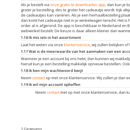
Als je bestelt via
onze gratis te downloaden app
, dan kun je 
groter je bestelling, des te groter het cadeautje wordt. Kijk 
de cadeautjes kan variëren. Als je een herhaalbestelling plaat
dan komt het cadeautje niet in je winkelwagen terecht. Het is 
order al is afgerond. De app is beschikbaar in Nederland en Be
webwinkel bestelt. De keuze is daar alleen kleiner dan wannee
1.16 Ik mis iets in het assortiment
Laat het weten via onze
klantenservice
, wij zullen bekijken o
1.17 Wat is de meerwaarde van het aanmaken van een acc
Wanneer je een account bij ons hebt, dan kunnen wij makkelijk t
hieruit kun je een bestelling makkelijk opnieuw bestellen. Oo
1.18 Ik ben mijn wachtwoord kwijt
Neem
contact
op met onze klantenservice. Wij zullen je dan 
1.19 Ik wil mijn account opheffen
Neem
contact
met op met onze klantenservice, dan ku
2 Gegevens