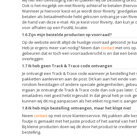
Ook is het mogelijk om met Riverty achteraf te betalen (hiervoo
Wanneer je hiervoor kiest en je wordt door Riverty 'goedgekeur
betalen als betaalmethode hebt gekozen ontvang je van Riverty
de hand van deze e-mail. Als je kiest voor Riverty, dan kun je 
voor afhalen op een PostNL locatie.
1.6 Zijn mijn bestelde producten op voorraad?
Op de website wordt altijd de huidige voorraad getoond. Je k
Heb je ergens meer van nodig? Neem dan
contact
met ons op.
gebeuren dat er toch een voorraadverschil is en dat een besteld 
overleggen.
1.7 Ik heb geen Track & Trace code ontvangen
Je ontvangt een Track & Trace code wanneer je bestelling het
pakketten aanleveren aan de post. Dit kan aan het einde van
rondom feestdagen of andere speciale gelegenheden, gebeur
ingaan. Je ontvangt de Track & Trace code dan ook pas later. 
emailadres niet goed hebt ingevuld. In dat geval heb je ook 
kunnen wij dit nog aanpassen als het etiket nog niet is aange
1.8 Ik heb mijn bestelling ontvangen, maar het klopt niet
Neem
contact
op met onze klantenservice. Wij pakken alle bes
foutje is gemaakt met het juiste product of het aantal van het b
Bij kleine producten doen wij dit door het product te creditere
bestelling.