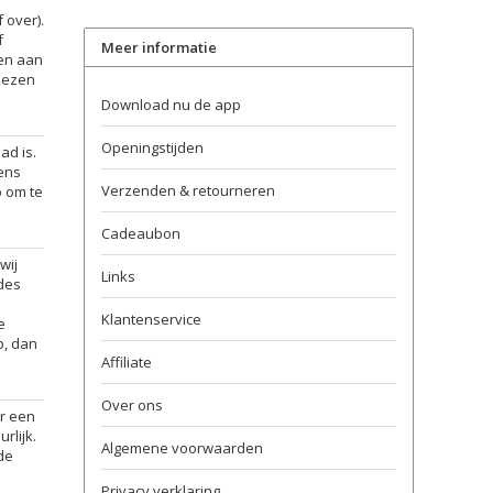
 over).
f
Meer informatie
ten aan
kiezen
Download nu de app
Openingstijden
ad is.
eens
Verzenden & retourneren
p om te
Cadeaubon
wij
Links
odes
Klantenservice
e
p, dan
Affiliate
Over ons
er een
rlijk.
Algemene voorwaarden
nde
Privacy verklaring