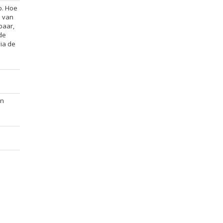
p. Hoe
d van
baar,
de
via de
an