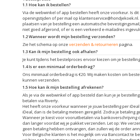
1.1 Hoe kan ik bestellen?
Via de webwinkel of app bestellen heeft onze voorkeur. Is dit
openingstijden of per mail op
klantenservice@hondjekoek.nl
.
plaatsen van je bestelling een automatische bevestigingsmail, 
niet goed afgerond, of er is een verkeerd e-mailadres ingevul
1.2 Wanneer wordt mijn bestelling verzonden?
Zie het schema op onze
verzenden & retourneren
pagina.
1.3 Kan ik mijn bestelling ook afhalen?
Je kunt tijdens het bestelproces ervoor kiezen om je bestelling
1.4 Is er een minimaal orderbedrag?
Ons minimaal orderbedrag is €20. Wij maken kosten om beste
kunnen verzenden.
1.5 Hoe kan ik mijn bestelling afrekenen?
Als je via de webwinkel of app besteld dan kun je je bestellin
betalen via Riverty.
Het heeft onze voorkeur wanneer je jouw bestelling per iDeal 
iDeal, dan is de betaling meteen geregeld. Zodra je betaling gel
Wanneer je kiest voor vooruitbetalen via bankoverschrijving d
dan langer voordat wij je pakket verzenden. Let op: We verze
geen betaling hebben ontvangen, dan zullen wij de order ann
Voor Belgische klanten is het mogelijk om via Bancontact te bet
wij hier een bevestiging van en pakken wij de bestelling direct 