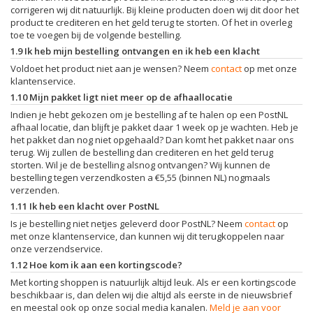
corrigeren wij dit natuurlijk. Bij kleine producten doen wij dit door het
product te crediteren en het geld terug te storten. Of het in overleg
toe te voegen bij de volgende bestelling.
1.9 Ik heb mijn bestelling ontvangen en ik heb een klacht
Voldoet het product niet aan je wensen? Neem
contact
op met onze
klantenservice.
1.10 Mijn pakket ligt niet meer op de afhaallocatie
Indien je hebt gekozen om je bestelling af te halen op een PostNL
afhaal locatie, dan blijft je pakket daar 1 week op je wachten. Heb je
het pakket dan nog niet opgehaald? Dan komt het pakket naar ons
terug. Wij zullen de bestelling dan crediteren en het geld terug
storten. Wil je de bestelling alsnog ontvangen? Wij kunnen de
bestelling tegen verzendkosten a €5,55 (binnen NL) nogmaals
verzenden.
1.11 Ik heb een klacht over PostNL
Is je bestelling niet netjes geleverd door PostNL? Neem
contact
op
met onze klantenservice, dan kunnen wij dit terugkoppelen naar
onze verzendservice.
1.12 Hoe kom ik aan een kortingscode?
Met korting shoppen is natuurlijk altijd leuk. Als er een kortingscode
beschikbaar is, dan delen wij die altijd als eerste in de nieuwsbrief
en meestal ook op onze social media kanalen.
Meld je aan voor