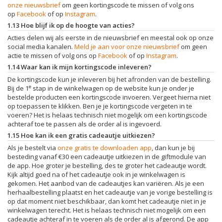
onze nieuwsbrief
om geen kortingscode te missen of volg ons
op
Facebook
of op
Instagram
.
1.13 Hoe blijf ik op de hoogte van acties?
Acties delen wij als eerste in de nieuwsbrief en meestal ook op onze
social media kanalen.
Meld je aan voor onze nieuwsbrief
om geen
actie te missen of volg ons op
Facebook
of op
Instagram
.
1.14 Waar kan ik mijn kortingscode inleveren?
De kortingscode kun je inleveren bij het afronden van de bestelling.
e
Bij de 1
stap in de winkelwagen op de website kun je onder je
bestelde producten een kortingscode invoeren. Vergeet hierna niet
op toepassen te klikken. Ben je je kortingscode vergeten in te
voeren? Het is helaas technisch niet mogelijk om een kortingscode
achteraf toe te passen als de order al is ingevoerd.
1.15 Hoe kan ik een gratis cadeautje uitkiezen?
Als je bestelt via
onze gratis te downloaden app
, dan kun je bij
besteding vanaf €30 een cadeautje uitkiezen in de giftmodule van
de app. Hoe groter je bestelling, des te groter het cadeautje wordt.
Kijk altijd goed na of het cadeautje ook in je winkelwagen is
gekomen. Het aanbod van de cadeautjes kan variëren. Als je een
herhaalbestelling plaatst en het cadeautje van je vorige bestelling is
op dat moment niet beschikbaar, dan komt het cadeautje niet in je
winkelwagen terecht. Het is helaas technisch niet mogelijk om een
cadeautje achteraf in te voeren als de order al is afgerond. De app