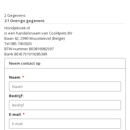
2 Gegevens
2.1 Overige gegevens
Hondjekoek.nl
is een handelsnaam van Cool4pets BV
Baan 42, 2990 Wuustwezel (België)
Tel 085-7450025
BTW-nummer
BE0816982597
Bank BE45731019285389
Neem contact op
Naam:
*
Bedrijf:
E-mail:
*