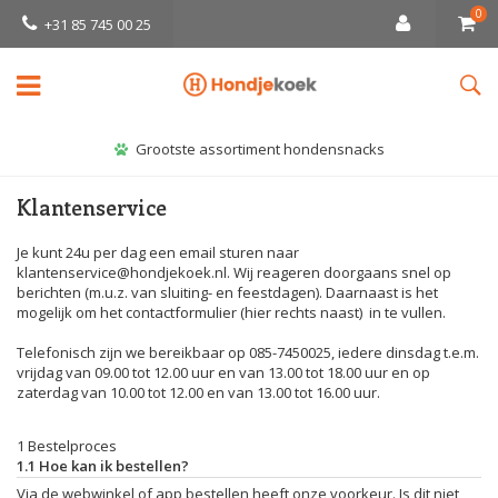
0
+31 85 745 00 25
Grootste assortiment hondensnacks
Klantenservice
Je kunt 24u per dag een email sturen naar
klantenservice@hondjekoek.nl
. Wij reageren doorgaans snel op
berichten (m.u.z. van sluiting- en feestdagen). Daarnaast is het
mogelijk om het contactformulier (hier rechts naast) in te vullen.
Telefonisch zijn we bereikbaar op 085-7450025, iedere dinsdag t.e.m.
vrijdag van 09.00 tot 12.00 uur en van 13.00 tot 18.00 uur en op
zaterdag van 10.00 tot 12.00 en van 13.00 tot 16.00 uur.
1 Bestelproces
1.1 Hoe kan ik bestellen?
Via de webwinkel of app bestellen heeft onze voorkeur. Is dit niet