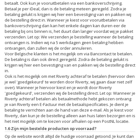
betaalt. Ook kun je vooruitbetalen via een bankoverschrijving.
Betaal je per iDeal, dan is de betaling meteen geregeld. Zodra je
betaling gelukt is krijgen wij hier een bevestiging van en pakken wij
de bestelling direct in. Wanneer je kiest voor vooruitbetalen via
bankoverschrijving dan kan het enkele dagen kan duren eer de
betaling bij ons binnen is, het duurt dan langer voordat wij je pakket
verzenden. Let op: We verzenden je bestelling wanneer de betaling
ontvangen is. Indien wij na 5 werkdagen geen betaling hebben
ontvangen, dan zullen wij de order annuleren.
Voor Belgische klanten is het mogelijk om via Bancontact te betalen.
De betaling is dan ook direct geregeld. Zodra de betaling gelukt is
krijgen wij hier een bevestiging van en pakken wij de bestelling direct
in.
Ook is het mogelijk om met Riverty achteraf te betalen (hiervoor dien
je wel 'goedgekeurd' te worden door Riverty, wij gaan daar niet zelf
over). Wanneer je hiervoor kiest en je wordt door Riverty
'goedgekeurd', verzenden wij de bestelling direct. Let op: Wanneer je
Riverty achteraf betalen als betaalmethode hebt gekozen ontvang
je van Riverty een E-Factuur met de betaalspecificaties. Je dient je
betaling te verrichten aan de hand van deze e-mail. Als je kiest voor
Riverty, dan kun je de bestelling alleen aan huis laten bezorgen en is
het niet mogelijk om te kiezen voor afhalen op een PostNL locatie.
1.6 Zijn mijn bestelde producten op voorraad?
Op de website wordt altijd de huidige voorraad getoond. Je kunt dan