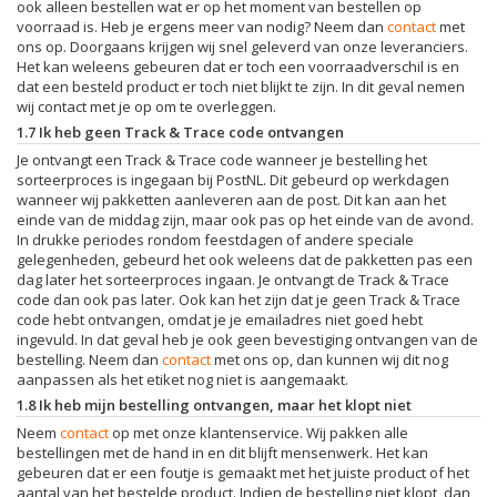
ook alleen bestellen wat er op het moment van bestellen op
voorraad is. Heb je ergens meer van nodig? Neem dan
contact
met
ons op. Doorgaans krijgen wij snel geleverd van onze leveranciers.
Het kan weleens gebeuren dat er toch een voorraadverschil is en
dat een besteld product er toch niet blijkt te zijn. In dit geval nemen
wij contact met je op om te overleggen.
1.7 Ik heb geen Track & Trace code ontvangen
Je ontvangt een Track & Trace code wanneer je bestelling het
sorteerproces is ingegaan bij PostNL. Dit gebeurd op werkdagen
wanneer wij pakketten aanleveren aan de post. Dit kan aan het
einde van de middag zijn, maar ook pas op het einde van de avond.
In drukke periodes rondom feestdagen of andere speciale
gelegenheden, gebeurd het ook weleens dat de pakketten pas een
dag later het sorteerproces ingaan. Je ontvangt de Track & Trace
code dan ook pas later. Ook kan het zijn dat je geen Track & Trace
code hebt ontvangen, omdat je je emailadres niet goed hebt
ingevuld. In dat geval heb je ook geen bevestiging ontvangen van de
bestelling. Neem dan
contact
met ons op, dan kunnen wij dit nog
aanpassen als het etiket nog niet is aangemaakt.
1.8 Ik heb mijn bestelling ontvangen, maar het klopt niet
Neem
contact
op met onze klantenservice. Wij pakken alle
bestellingen met de hand in en dit blijft mensenwerk. Het kan
gebeuren dat er een foutje is gemaakt met het juiste product of het
aantal van het bestelde product. Indien de bestelling niet klopt, dan