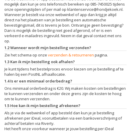
mogelijk dan kun je ons telefonisch bereiken op 085-7450025 tijdens
onze openingstijden of per mail op
klantenservice@hondjekoek.nl
.
Wanneer je bestelt via onze webwinkel of app dan krijg je altijd
direct na het plaatsen van je bestelling een automatische
bevestigingsmail, dit is tevens je bon. Ontvang je geen bevestiging?
Dan is mogelijk de bestelling niet goed afgerond, of er is een
verkeerd e-mailadres ingevuld. Neem in dat geval contact met ons
op.
1.2 Wanneer wordt mijn bestelling verzonden?
Zie het schema op onze
verzenden & retourneren
pagina.
1.3 Kan ik mijn bestelling ook afhalen?
Je kunt tijdens het bestelproces ervoor kiezen om je bestelling af te
halen bij een PostNL afhaallocatie.
1.4 Is er een minimaal orderbedrag?
Ons minimaal orderbedrag is €20. Wij maken kosten om bestellingen
te kunnen verzenden en onder deze grens zijn de kosten te hoog
om te kunnen verzenden.
1.5 Hoe kan ik mijn bestelling afrekenen?
Als je via de webwinkel of app besteld dan kun je je bestelling
afrekenen per iDeal, vooruitbetalen via een bankoverschrijving of
achteraf betalen via Riverty.
Het heeft onze voorkeur wanneer je jouw bestelling per iDeal