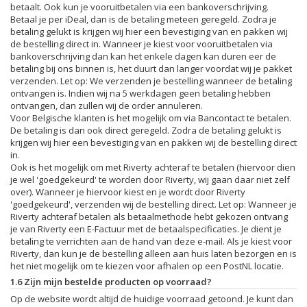
betaalt. Ook kun je vooruitbetalen via een bankoverschrijving.
Betaal je per iDeal, dan is de betaling meteen geregeld. Zodra je
betaling gelukt is krijgen wij hier een bevestiging van en pakken wij
de bestelling direct in. Wanneer je kiest voor vooruitbetalen via
bankoverschrijving dan kan het enkele dagen kan duren eer de
betaling bij ons binnen is, het duurt dan langer voordat wij je pakket
verzenden. Let op: We verzenden je bestelling wanneer de betaling
ontvangen is. Indien wij na 5 werkdagen geen betaling hebben
ontvangen, dan zullen wij de order annuleren.
Voor Belgische klanten is het mogelijk om via Bancontact te betalen.
De betaling is dan ook direct geregeld. Zodra de betaling gelukt is
krijgen wij hier een bevestiging van en pakken wij de bestelling direct
in.
Ook is het mogelijk om met Riverty achteraf te betalen (hiervoor dien
je wel 'goedgekeurd' te worden door Riverty, wij gaan daar niet zelf
over). Wanneer je hiervoor kiest en je wordt door Riverty
'goedgekeurd', verzenden wij de bestelling direct. Let op: Wanneer je
Riverty achteraf betalen als betaalmethode hebt gekozen ontvang
je van Riverty een E-Factuur met de betaalspecificaties. Je dient je
betaling te verrichten aan de hand van deze e-mail. Als je kiest voor
Riverty, dan kun je de bestelling alleen aan huis laten bezorgen en is
het niet mogelijk om te kiezen voor afhalen op een PostNL locatie.
1.6 Zijn mijn bestelde producten op voorraad?
Op de website wordt altijd de huidige voorraad getoond. Je kunt dan