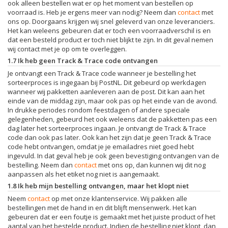
ook alleen bestellen wat er op het moment van bestellen op
voorraad is. Heb je ergens meer van nodig? Neem dan
contact
met
ons op. Doorgaans krijgen wij snel geleverd van onze leveranciers.
Het kan weleens gebeuren dat er toch een voorraadverschil is en
dat een besteld product er toch niet blijkt te zijn. In dit geval nemen
wij contact met je op om te overleggen.
1.7 Ik heb geen Track & Trace code ontvangen
Je ontvangt een Track & Trace code wanneer je bestelling het
sorteerproces is ingegaan bij PostNL. Dit gebeurd op werkdagen
wanneer wij pakketten aanleveren aan de post. Dit kan aan het
einde van de middag zijn, maar ook pas op het einde van de avond.
In drukke periodes rondom feestdagen of andere speciale
gelegenheden, gebeurd het ook weleens dat de pakketten pas een
dag later het sorteerproces ingaan. Je ontvangt de Track & Trace
code dan ook pas later. Ook kan het zijn dat je geen Track & Trace
code hebt ontvangen, omdat je je emailadres niet goed hebt
ingevuld. In dat geval heb je ook geen bevestiging ontvangen van de
bestelling. Neem dan
contact
met ons op, dan kunnen wij dit nog
aanpassen als het etiket nog niet is aangemaakt.
1.8 Ik heb mijn bestelling ontvangen, maar het klopt niet
Neem
contact
op met onze klantenservice. Wij pakken alle
bestellingen met de hand in en dit blijft mensenwerk. Het kan
gebeuren dat er een foutje is gemaakt met het juiste product of het
aantal van het bestelde product. Indien de bestelling niet klopt, dan