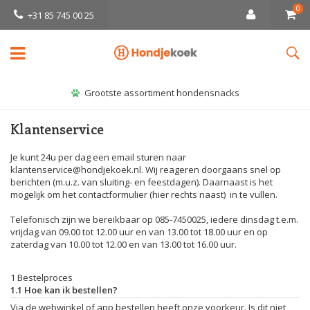
0
+31 85 745 00 25
Grootste assortiment hondensnacks
Klantenservice
Je kunt 24u per dag een email sturen naar
klantenservice@hondjekoek.nl
. Wij reageren doorgaans snel op
berichten (m.u.z. van sluiting- en feestdagen). Daarnaast is het
mogelijk om het contactformulier (hier rechts naast) in te vullen.
Telefonisch zijn we bereikbaar op 085-7450025, iedere dinsdag t.e.m.
vrijdag van 09.00 tot 12.00 uur en van 13.00 tot 18.00 uur en op
zaterdag van 10.00 tot 12.00 en van 13.00 tot 16.00 uur.
1 Bestelproces
1.1 Hoe kan ik bestellen?
Via de webwinkel of app bestellen heeft onze voorkeur. Is dit niet