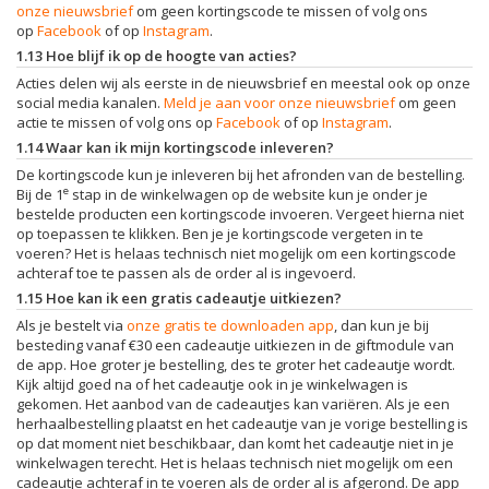
onze nieuwsbrief
om geen kortingscode te missen of volg ons
op
Facebook
of op
Instagram
.
1.13 Hoe blijf ik op de hoogte van acties?
Acties delen wij als eerste in de nieuwsbrief en meestal ook op onze
social media kanalen.
Meld je aan voor onze nieuwsbrief
om geen
actie te missen of volg ons op
Facebook
of op
Instagram
.
1.14 Waar kan ik mijn kortingscode inleveren?
De kortingscode kun je inleveren bij het afronden van de bestelling.
e
Bij de 1
stap in de winkelwagen op de website kun je onder je
bestelde producten een kortingscode invoeren. Vergeet hierna niet
op toepassen te klikken. Ben je je kortingscode vergeten in te
voeren? Het is helaas technisch niet mogelijk om een kortingscode
achteraf toe te passen als de order al is ingevoerd.
1.15 Hoe kan ik een gratis cadeautje uitkiezen?
Als je bestelt via
onze gratis te downloaden app
, dan kun je bij
besteding vanaf €30 een cadeautje uitkiezen in de giftmodule van
de app. Hoe groter je bestelling, des te groter het cadeautje wordt.
Kijk altijd goed na of het cadeautje ook in je winkelwagen is
gekomen. Het aanbod van de cadeautjes kan variëren. Als je een
herhaalbestelling plaatst en het cadeautje van je vorige bestelling is
op dat moment niet beschikbaar, dan komt het cadeautje niet in je
winkelwagen terecht. Het is helaas technisch niet mogelijk om een
cadeautje achteraf in te voeren als de order al is afgerond. De app