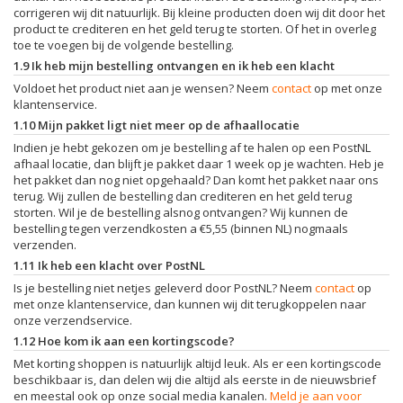
corrigeren wij dit natuurlijk. Bij kleine producten doen wij dit door het
product te crediteren en het geld terug te storten. Of het in overleg
toe te voegen bij de volgende bestelling.
1.9 Ik heb mijn bestelling ontvangen en ik heb een klacht
Voldoet het product niet aan je wensen? Neem
contact
op met onze
klantenservice.
1.10 Mijn pakket ligt niet meer op de afhaallocatie
Indien je hebt gekozen om je bestelling af te halen op een PostNL
afhaal locatie, dan blijft je pakket daar 1 week op je wachten. Heb je
het pakket dan nog niet opgehaald? Dan komt het pakket naar ons
terug. Wij zullen de bestelling dan crediteren en het geld terug
storten. Wil je de bestelling alsnog ontvangen? Wij kunnen de
bestelling tegen verzendkosten a €5,55 (binnen NL) nogmaals
verzenden.
1.11 Ik heb een klacht over PostNL
Is je bestelling niet netjes geleverd door PostNL? Neem
contact
op
met onze klantenservice, dan kunnen wij dit terugkoppelen naar
onze verzendservice.
1.12 Hoe kom ik aan een kortingscode?
Met korting shoppen is natuurlijk altijd leuk. Als er een kortingscode
beschikbaar is, dan delen wij die altijd als eerste in de nieuwsbrief
en meestal ook op onze social media kanalen.
Meld je aan voor