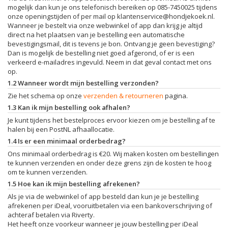
mogelijk dan kun je ons telefonisch bereiken op 085-7450025 tijdens
onze openingstijden of per mail op
klantenservice@hondjekoek.nl
.
Wanneer je bestelt via onze webwinkel of app dan krijg je altijd
direct na het plaatsen van je bestelling een automatische
bevestigingsmail, dit is tevens je bon. Ontvang je geen bevestiging?
Dan is mogelijk de bestelling niet goed afgerond, of er is een
verkeerd e-mailadres ingevuld. Neem in dat geval contact met ons
op.
1.2 Wanneer wordt mijn bestelling verzonden?
Zie het schema op onze
verzenden & retourneren
pagina.
1.3 Kan ik mijn bestelling ook afhalen?
Je kunt tijdens het bestelproces ervoor kiezen om je bestelling af te
halen bij een PostNL afhaallocatie.
1.4 Is er een minimaal orderbedrag?
Ons minimaal orderbedrag is €20. Wij maken kosten om bestellingen
te kunnen verzenden en onder deze grens zijn de kosten te hoog
om te kunnen verzenden.
1.5 Hoe kan ik mijn bestelling afrekenen?
Als je via de webwinkel of app besteld dan kun je je bestelling
afrekenen per iDeal, vooruitbetalen via een bankoverschrijving of
achteraf betalen via Riverty.
Het heeft onze voorkeur wanneer je jouw bestelling per iDeal