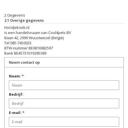
2 Gegevens
2.1 Overige gegevens
Hondjekoek.nl
is een handelsnaam van Cool4pets BV
Baan 42, 2990 Wuustwezel (België)
Tel 085-7450025
BTW-nummer
BE0816982597
Bank BE45731019285389
Neem contact op
Naam:
*
Bedrijf:
E-mail:
*