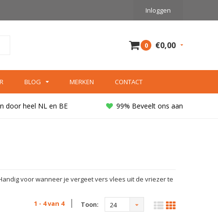
Inloggen
€0,00
0
R
BLOG
MERKEN
CONTACT
n door heel NL en BE
99% Beveelt ons aan
Handig voor wanneer je vergeet vers vlees uit de vriezer te
1 - 4 van 4
Toon:
24