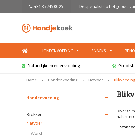
+31 85 745 00 25
De specialist op het gebied v
HONDENVOEDING
SNACKS
BENO
Natuurlijke hondenvoeding
Grootst
Home
Hondenvoeding
Natvoer
Blikvoeding
Blik
Hondenvoeding
Diverse m
Brokken
halen, in
Natvoer
Standa
Worst