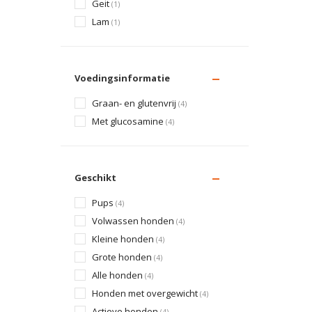
Geit
(1)
Lam
(1)
Voedingsinformatie
Graan- en glutenvrij
(4)
Met glucosamine
(4)
Geschikt
Pups
(4)
Volwassen honden
(4)
Kleine honden
(4)
Grote honden
(4)
Alle honden
(4)
Honden met overgewicht
(4)
Actieve honden
(4)