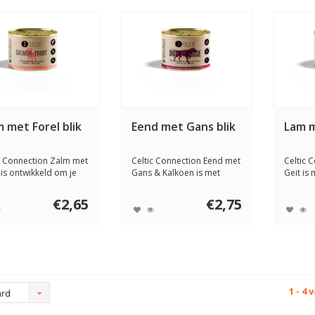
 met Forel blik
Eend met Gans blik
Lam m
c Connection Zalm met
Celtic Connection Eend met
Celtic 
 is ontwikkeld om je
Gans & Kalkoen is met
Geit is 
ge...
liefde ontw...
ontwikke
€2,65
€2,75
1 - 4 
ard