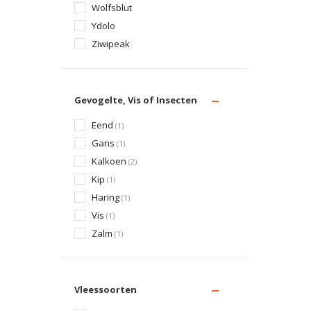
Wolfsblut
Ydolo
Ziwipeak
Gevogelte, Vis of Insecten
Eend
(1)
Gans
(1)
Kalkoen
(2)
Kip
(1)
Haring
(1)
Vis
(1)
Zalm
(1)
Vleessoorten