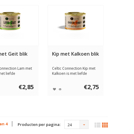
et Geit blik
Kip met Kalkoen blik
Connection Lam met
Celtic Connection Kip met
met liefde
Kalkoen is met liefde
ld om j...
ontwikkeld o...
€2,85
€2,75
van 4
Producten per pagina:
24