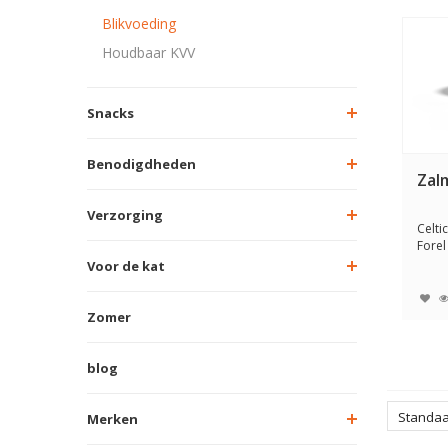
Blikvoeding
Houdbaar KVV
Snacks
Benodigdheden
Zalm
Verzorging
Celti
Forel
hond 
Voor de kat
Zomer
blog
Standa
Merken