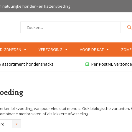
an natuurlijke honden- en kattenvoeding
DIGDHEDEN
VERZORGING
VOOR DE KAT
ZOME
e assortiment hondensnacks
Per PostNL verzonde
voeding
erken blikvoeding, van puur vlees tot menu's. Ook biologische varianten. 
 combinatie met brokken of als lekkere afwisseling
ard