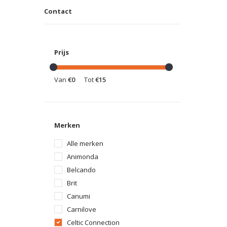
Contact
Prijs
Van
€0
Tot
€15
Merken
Alle merken
Animonda
Belcando
Brit
Canumi
Carnilove
Celtic Connection