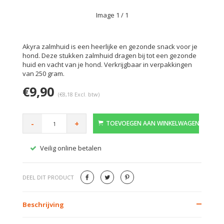
Image
1
/ 1
Akyra zalmhuid is een heerlijke en gezonde snack voor je
hond. Deze stukken zalmhuid dragen bij tot een gezonde
huid en vacht van je hond. Verkrijgbaar in verpakkingen
van 250 gram.
€9,90
(€8,18 Excl. btw)
-
+
TOEVOEGEN AAN WINKELWAGEN
Veilig online betalen
Gratis
DEEL DIT PRODUCT
Beschrijving